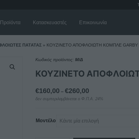
Προϊόντα
Κατασκευαστές
Επικοινωνία
ΦΛΟΙΩΤΕΣ ΠΑΤΑΤΑΣ
»
KOYZINETO AΠOΦΛOIΩTH KOMΠΛE GARBY
Κωδικός προϊόντος:
Μ/Δ
KOYZINETO AΠOΦΛOIΩ
Price
€
160,00
€
260,00
–
range:
δεν συμπεριλαμβάνεται ο Φ.Π.Α. 24%
€160,00
through
€260,00
Μοντέλο