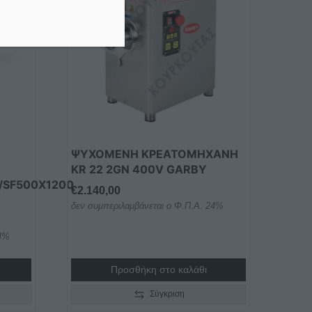
ΨΥΧΟΜΕΝΗ ΚΡΕΑΤΟΜΗΧΑΝΗ
KR 22 2GN 400V GARBY
/SF500Χ1200
€
2.140,00
δεν συμπεριλαμβάνεται ο Φ.Π.Α. 24%
24%
0,00
Προσθήκη στο καλάθι
h
0,00
Σύγκριση