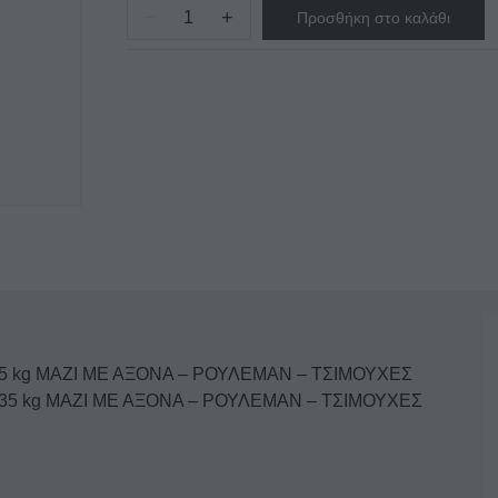
−
+
Προσθήκη στο καλάθι
KOYZINETO
AΠOΦΛOIΩTH
KOMΠΛE
GARBY
ποσότητα
 kg ΜΑΖΙ ΜΕ ΑΞΟΝΑ – ΡΟΥΛΕΜΑΝ – TΣΙΜΟΥΧΕΣ
5 kg ΜΑΖΙ ΜΕ ΑΞΟΝΑ – ΡΟΥΛΕΜΑΝ – TΣΙΜΟΥΧΕΣ