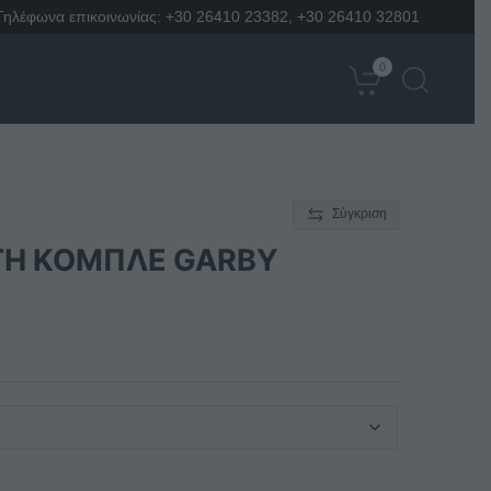
Τηλέφωνα επικοινωνίας:
+30 26410 23382
,
+30 26410 32801
0
Σύγκριση
TH KOMΠΛE GARBY