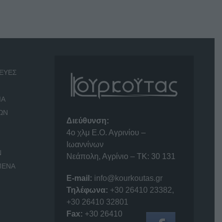
ΕΥΕΣ
ΙΑ
ΩΝ
Διεύθυνση:
4o χλμ Ε.Ο. Αγρινίου –
Ιωαννίνων
Ν
Νεάπολη, Αγρίνιο – ΤΚ: 30 131
ΜΕΝΑ
E-mail:
info@kourkoutas.gr
Τηλέφωνα:
+30 26410 23382
,
+30 26410 32801
Fax:
+30 26410