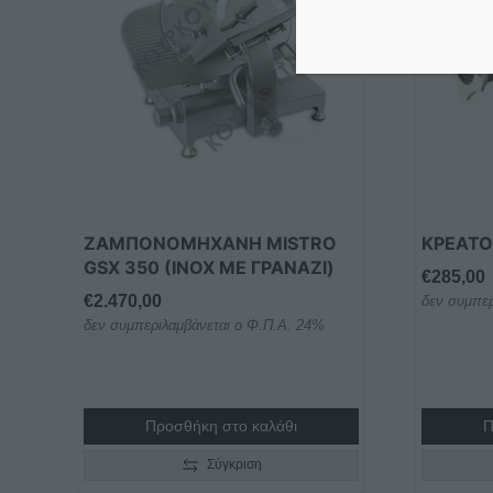
ΖΑΜΠΟΝΟΜΗΧΑΝΗ MISTRO
ΚΡΕΑΤΟ
GSX 350 (INOX ΜΕ ΓΡΑΝΑΖΙ)
€
285,00
€
2.470,00
δεν συμπερ
δεν συμπεριλαμβάνεται ο Φ.Π.Α. 24%
Προσθήκη στο καλάθι
Π
Σύγκριση