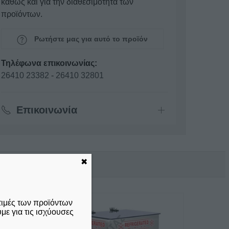
καθώς και για την διαθεσιμότητα των
προϊόντων.
Ρωτήστε μας για αυτό το προϊόν
Τηλέφωνα επικοινωνίας:
26410 23382
-
26410 32801
Επικοινωνία
✖
τιμές των προϊόντων
ε για τις ισχύουσες