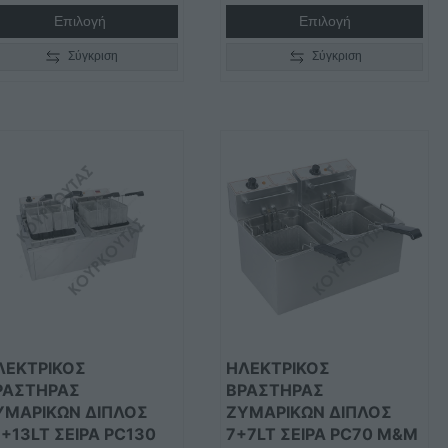
Επιλογή
Επιλογή
Σύγκριση
Σύγκριση
τό
Αυτό
το
οϊόν
προϊόν
ει
έχει
λλαπλές
πολλαπλές
ραλλαγές.
παραλλαγές.
Οι
ιλογές
επιλογές
ορούν
μπορούν
να
ΛΕΚΤΡΙΚΟΣ
ΗΛΕΚΤΡΙΚΟΣ
ιλεγούν
επιλεγούν
ΡΑΣΤΗΡΑΣ
ΒΡΑΣΤΗΡΑΣ
ΥΜΑΡΙΚΩΝ ΔΙΠΛΟΣ
ΖΥΜΑΡΙΚΩΝ ΔΙΠΛΟΣ
η
στη
3+13LT ΣΕΙΡΑ PC130
7+7LT ΣΕΙΡΑ PC70 M&M
λίδα
σελίδα