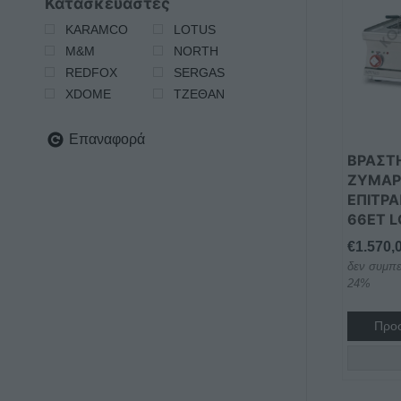
Κατασκευαστές
KARAMCO
LOTUS
M&M
NORTH
REDFOX
SERGAS
XDOME
ΤΖΕΘΑΝ
Επαναφορά
ΒΡΑΣΤ
ΖΥΜΑΡ
ΕΠΙΤΡΑ
66ET 
€
1.570,
δεν συμπε
24%
Προσ