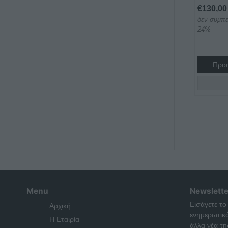
€
130,00
δεν συμπε
24%
Προσ
Menu
Newslette
Εισάγετε το
Αρχική
ενημερωτικ
Η Εταιρία
άλλα νέα της