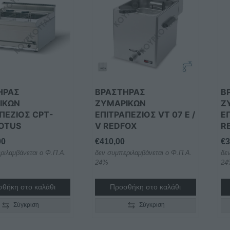
ΗΡΑΣ
ΒΡΑΣΤΗΡΑΣ
Β
ΙΚΩΝ
ΖΥΜΑΡΙΚΩΝ
Ζ
ΠΕΖΙΟΣ CPT-
ΕΠΙΤΡΑΠΕΖΙΟΣ VT 07 E /
Ε
LOTUS
V REDFOX
R
00
€
410,00
€
3
ριλαμβάνεται ο Φ.Π.Α.
δεν συμπεριλαμβάνεται ο Φ.Π.Α.
δε
24%
24
θήκη στο καλάθι
Προσθήκη στο καλάθι
Σύγκριση
Σύγκριση