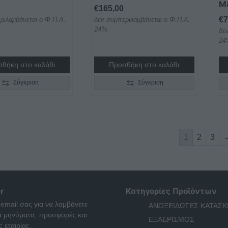
M
το
€
165,00
πρ
€
7
ριλαμβάνεται ο Φ.Π.Α.
δεν συμπεριλαμβάνεται ο Φ.Π.Α.
24%
δε
24
θήκη στο καλάθι
Προσθήκη στο καλάθι
Σύγκριση
Σύγκριση
1
2
3
r
Κατηγορίες Προϊόντων
 email σας για να λαμβάνετε
ΑΝΟΞΕΙΔΩΤΕΣ ΚΑΤΑΣΚ
ά μηνύματα, προσφορές και
ΕΞΑΕΡΙΣΜΟΣ
 εταιρίας.