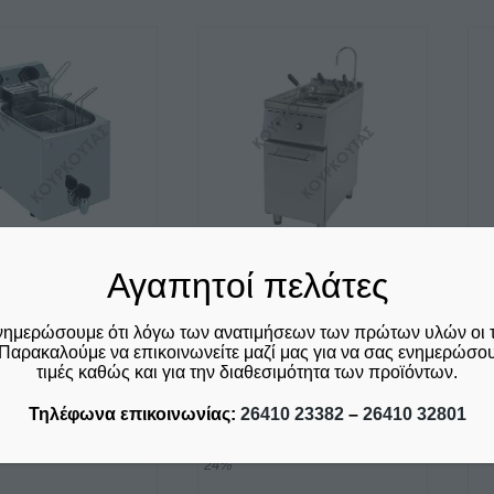
Αυ
το
πρ
έχ
λές
πο
γές.
πα
Οι
ς
επ
ν
μπ
Αγαπητοί πελάτες
να
ΉΡΑΣ
ΒΡΑΣΤΗΡΑΣ
Η
ύν
επ
ΙΚΏΝ
ΖΥΜΑΡΙΚΩΝ ΥΓΡΑΕΡΙΟΥ
Β
νημερώσουμε ότι λόγω των ανατιμήσεων των πρώτων υλών οι 
ΡΙΚΌΣ XDOME
ΕΠΙΔΑΠΕΔΙΟΣ ΜΕ
M
στ
Παρακαλούμε να επικοινωνείτε μαζί μας για να σας ενημερώσουμ
XDCP KAR
ΕΡΜΑΡΙΟ 22LT BRG22
σε
€
1
τιμές καθώς και για την διαθεσιμότητα των προϊόντων.
SERGAS
το
Price
–
€
950,00
δε
Τηλέφωνα επικοινωνίας:
26410 23382
–
26410 32801
ος
πρ
24
€
1.895,00
ριλαμβάνεται ο Φ.Π.Α.
range:
δεν συμπεριλαμβάνεται ο Φ.Π.Α.
€295,00
24%
through