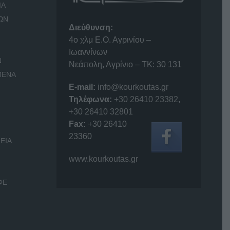
ΙΑ
ΩΝ
Διεύθυνση:
4o χλμ Ε.Ο. Αγρινίου –
Ιωαννίνων
Ν
Νεάπολη, Αγρίνιο – ΤΚ: 30 131
ΜΕΝΑ
E-mail:
info@kourkoutas.gr
Τηλέφωνα:
+30 26410 23382
,
+30 26410 32801
Fax:
+30 26410
23360
ΕΙΑ
www.kourkoutas.gr
ΦΕ