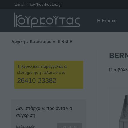
Email:
info@kourkoutas.gr
Η Εταιρία
Αρχική
»
Κατάστημα
»
BERNER
BER
Τηλεφωνικές παραγγελίες &
Προβάλλο
εξυπηρέτηση πελατών στο
26410 23382
Αυτό
το
προϊόν
Δεν υπάρχουν προϊόντα για
έχει
σύγκριση
πολλαπ
παραλλα
Καθαρισμός
ΣΎΓΚΡΙΝΕ