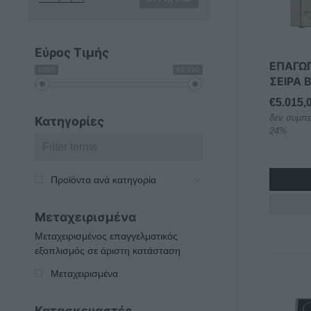
Οι
επιλογέ
μπορού
Εύρος Τιμής
να
ΕΠΑΓΩ
€295
€8 730
επιλεγο
ΣΕΙΡΑ 
στη
€
5.015,
σελίδα
δεν συμπε
Κατηγορίες
του
24%
προϊόντ
Προϊόντα ανά κατηγορία
Μεταχειρισμένα
Μεταχειρισμένος επαγγελματικός
εξοπλισμός σε άριστη κατάσταση
Μεταχειρισμένα
Κατασκευαστές