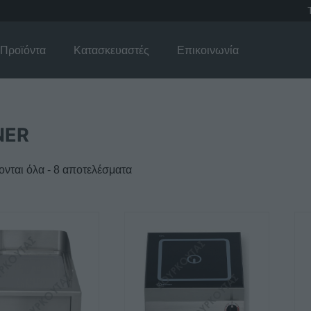
Προϊόντα
Κατασκευαστές
Επικοινωνία
NER
νται όλα - 8 αποτελέσματα
Αυτό
το
προϊόν
έχει
λές
πολλαπλές
γές.
παραλλαγές.