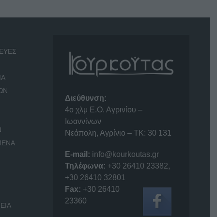
ΕΥΕΣ
ΙΑ
ΩΝ
Διεύθυνση:
4o χλμ Ε.Ο. Αγρινίου –
Ιωαννίνων
Ν
Νεάπολη, Αγρίνιο – ΤΚ: 30 131
ΜΕΝΑ
E-mail:
info@kourkoutas.gr
Τηλέφωνα:
+30 26410 23382
,
+30 26410 32801
Fax:
+30 26410
23360
ΕΙΑ