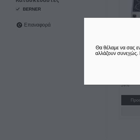
BERNER
Επαναφορά
Θα θέλαμε να σας ε
ΕΠΑΓΩΓ
αλλάζουν συνεχώς. 
BERNE
ΓΕΡΜΑ
€
5.245,
δεν συμπε
24%
Προσ