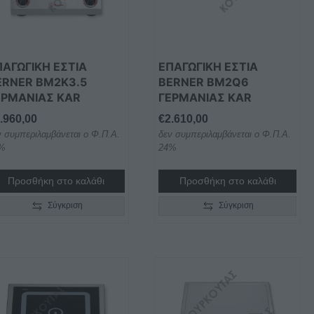
ΠΑΓΩΓΙΚΉ ΕΣΤΊΑ
ΕΠΑΓΩΓΙΚΉ ΕΣΤΊΑ
ERNER BM2K3.5
BERNER BM2Q6
ΕΡΜΑΝΊΑΣ KAR
ΓΕΡΜΑΝΊΑΣ KAR
.960,00
€
2.610,00
ν συμπεριλαμβάνεται ο Φ.Π.Α.
δεν συμπεριλαμβάνεται ο Φ.Π.Α.
%
24%
Προσθήκη στο καλάθι
Προσθήκη στο καλάθι
Σύγκριση
Σύγκριση
τό
Αυτό
το
οϊόν
προϊόν