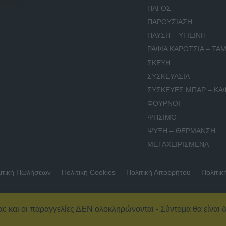
ΠΑΓΟΣ
ΠΑΡΟΥΣΙΑΣΗ
ΠΛΥΣΗ – ΥΓΙΕΙΝΗ
ΡΑΦΙΑ ΚΑΡΟΤΣΙΑ – ΤΑΜ
ΣΚΕΥΗ
ΣΥΣΚΕΥΑΣΙΑ
ΣΥΣΚΕΥΕΣ ΜΠΑΡ – ΚΑ
ΦΟΥΡΝΟΙ
ΨΗΣΙΜΟ
ΨΥΞΗ – ΘΕΡΜΑΝΣΗ
ΜΕΤΑΧΕΙΡΙΣΜΕΝΑ
ιτική Πωλήσεων
Πολιτική Cookies
Πολιτική Απορρήτου
Πολιτικ
ας και οι παραγγελίες ΔΕΝ ολοκληρώνονται - Σύντομα θα είναι δ
© 2026 Εξοπλισμός Καταστημάτων – ΚΟΥΡΚΟΥΤΑΣ