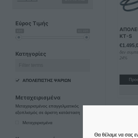
Εύρος Τιμής
ΑΠΟΛΕ
€85
€1 495
KT-S
€
1.495,
δεν συμπε
Κατηγορίες
24%
Προσ
ΑΠΟΛΕΠΙΣΤΗΣ ΨΑΡΙΩΝ
Μεταχειρισμένα
Μεταχειρισμένος επαγγελματικός
εξοπλισμός σε άριστη κατάσταση
Μεταχειρισμένα
Θα θέλαμε να σας ε