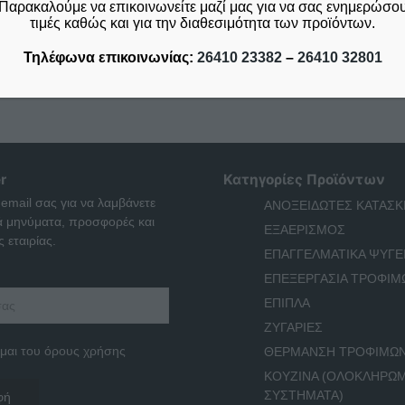
Παρακαλούμε να επικοινωνείτε μαζί μας για να σας ενημερώσουμ
τιμές καθώς και για την διαθεσιμότητα των προϊόντων.
Τηλέφωνα επικοινωνίας:
26410 23382
–
26410 32801
r
Κατηγορίες Προϊόντων
 email σας για να λαμβάνετε
ΑΝΟΞΕΙΔΩΤΕΣ ΚΑΤΑΣΚ
ά μηνύματα, προσφορές και
ΕΞΑΕΡΙΣΜΟΣ
 εταιρίας.
ΕΠΑΓΓΕΛΜΑΤΙΚΑ ΨΥΓΕ
ΕΠΕΞΕΡΓΑΣΙΑ ΤΡΟΦΙΜ
ΕΠΙΠΛΑ
ΖΥΓΑΡΙΕΣ
μαι του όρους χρήσης
ΘΕΡΜΑΝΣΗ ΤΡΟΦΙΜΩ
ΚΟΥΖΙΝΑ (ΟΛΟΚΛΗΡΩ
ΣΥΣΤΗΜΑΤΑ)