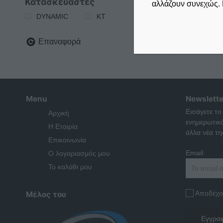
Κατασκευαστές
αλλάζουν συνεχώς. 
DYNAMIC
KT
Επαναφορά
Menu
Newslette
Εισάγετε το
Αρχική
ενημερωτικ
Η Εταιρία
άλλα νέα της
Επικοινωνία
Email:
Ο λογαριασμός μου
Το καλάθι μου
Αποδέχο
Μέλος του