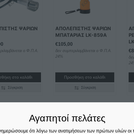
ΠΙΣΤΗΣ ΨΑΡΙΩΝ
ΑΠΟΛΕΠΙΣΤΗΣ ΨΑΡΙΩΝ
Α
ΜΠΑΤΑΡΙΑΣ LK-859A
Ρ
L
00
€
105,00
€
8
ριλαμβάνεται ο Φ.Π.Α.
δεν συμπεριλαμβάνεται ο Φ.Π.Α.
24%
δε
24
θήκη στο καλάθι
Προσθήκη στο καλάθι
Σύγκριση
Σύγκριση
Αγαπητοί πελάτες
νημερώσουμε ότι λόγω των ανατιμήσεων των πρώτων υλών οι 