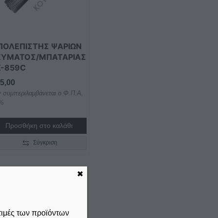
ΠΟΛΕΠΙΣΤΗΣ ΨΑΡΙΩΝ
ΕΥΜΑΤΟΣ/ΜΠΑΤΑΡΙΑΣ
K-859C
5,00
ν συμπεριλαμβάνεται ο Φ.Π.Α.
%
Προσθήκη στο καλάθι
Σύγκριση
✖
τιμές των προϊόντων