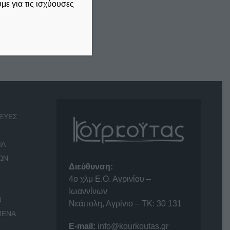
ε για τις ισχύουσες
ΕΥΕΣ
ΙΑ
ΩΝ
Διεύθυνση:
4o χλμ Ε.Ο. Αγρινίου –
Ιωαννίνων
Ν
Νεάπολη, Αγρίνιο – ΤΚ: 30 131
ΜΕΝΑ
E-mail:
info@kourkoutas.gr