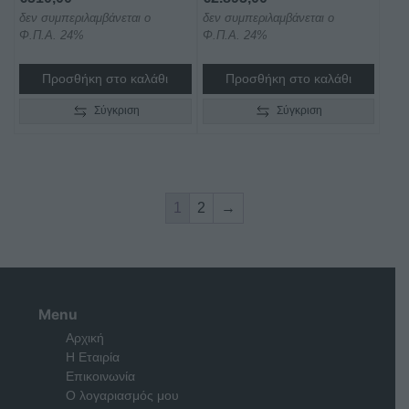
δεν συμπεριλαμβάνεται ο
δεν συμπεριλαμβάνεται ο
Φ.Π.Α. 24%
Φ.Π.Α. 24%
Προσθήκη στο καλάθι
Προσθήκη στο καλάθι
Σύγκριση
Σύγκριση
1
2
→
Menu
Αρχική
Η Εταιρία
Επικοινωνία
Ο λογαριασμός μου