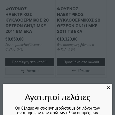
ΦΟΥΡΝΟΣ
ΦΟΥΡΝΟΣ
ΗΛΕΚΤΡΙΚΟΣ
ΗΛΕΚΤΡΙΚΟΣ
ΚΥΚΛΟΘΕΡΜΙΚΟΣ 20
ΚΥΚΛΟΘΕΡΜΙΚΟΣ 20
ΘΕΣΕΩΝ GN1/1 MKF
ΘΕΣΕΩΝ GN1/1 MKF
2011 BM EKA
2011 TS EKA
€
8.850,00
€
10.320,00
δεν συμπεριλαμβάνεται ο
δεν συμπεριλαμβάνεται ο
Φ.Π.Α. 24%
Φ.Π.Α. 24%
Προσθήκη στο καλάθι
Προσθήκη στο καλάθι
Σύγκριση
Σύγκριση
✖
Αγαπητοί πελάτες
Θα θέλαμε να σας ενημερώσουμε ότι λόγω των
ανατιμήσεων των πρώτων υλών οι τιμές των