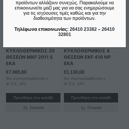
προϊόντων αλλάζουν συνεχώς. Παρακαλούμε να
επικοινωνείτε μαζί μας για να σας ενημερώσουμε
για τις ισχύουσες τιμές καθώς και για την
διαθεσιμότητα των προϊόντων.
Τηλέφωνα επικοινωνίας:
26410 23382
–
26410
32801
ΦΟΥΡΝΟΣ
ΦΟΥΡΝΟΣ
ΗΛΕΚΤΡΙΚΟΣ
ΗΛΕΚΤΡΙΚΟΣ
ΚΥΚΛΟΘΕΡΜΙΚΟΣ 20
ΚΥΚΛΟΘΕΡΜΙΚΟΣ 4
ΘΕΣΕΩΝ MKF 2011 S
ΘΕΣΕΩΝ EKF 416 NP
EKA
EKA
€
7.065,00
€
1.130,00
δεν συμπεριλαμβάνεται ο
δεν συμπεριλαμβάνεται ο
Φ.Π.Α. 24%
Φ.Π.Α. 24%
Προσθήκη στο καλάθι
Προσθήκη στο καλάθι
Σύγκριση
Σύγκριση