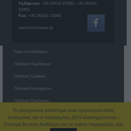
Τηλέφωνα:
+30 26410 23382
,
+30 26410
32801
Fax:
+30 26410 23360
www.kourkoutas.gr
Όροι συναλλαγών
Πολιτική Πωλήσεων
Πολιτική Cookies
Πολιτική Απορρήτου
Πολιτική Ποιότητας
Το ηλεκτρονικό κατάστημα είναι προσωρινά εκτός
Όροι χρήσης
λειτουργίας και οι παραγγελίες ΔΕΝ ολοκληρώνονται -
Σύντομα θα είναι διαθέσιμο για τις online παραγγελίες σας