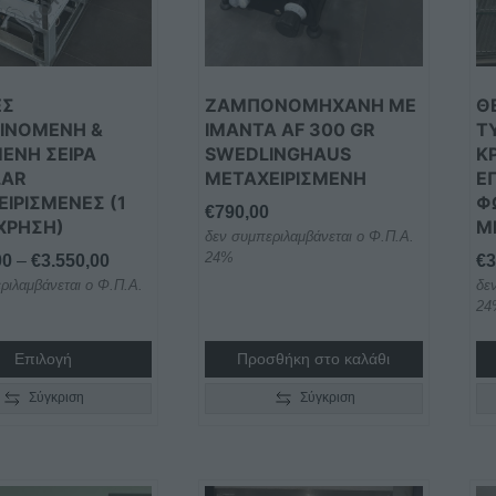
ς
ν
ΕΣ
ΖΑΜΠΟΝΟΜΗΧΑΝΗ ME
Θ
ύν
ΙΝΌΜΕΝΗ &
IMANTA AF 300 GR
Τ
ΕΝΗ ΣΕΙΡΆ
SWEDLINGHAUS
Κ
LAR
ΜΕΤΑΧΕΙΡΙΣΜΕΝΗ
Ε
ΙΡΙΣΜΈΝΕΣ (1
Φ
€
790,00
ΧΡΉΣΗ)
Μ
ος
δεν συμπεριλαμβάνεται ο Φ.Π.Α.
24%
Price
00
–
€
3.550,00
€
3
ριλαμβάνεται ο Φ.Π.Α.
range:
δε
24
€1.700,00
through
Επιλογή
Προσθήκη στο καλάθι
€3.550,00
Σύγκριση
Σύγκριση