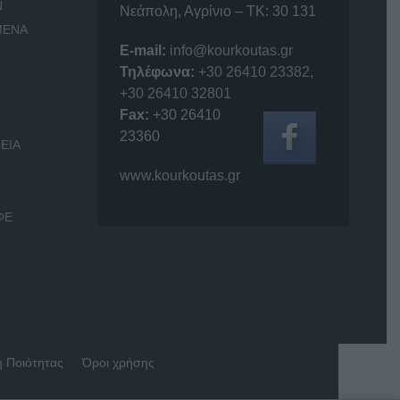
Ν
Νεάπολη, Αγρίνιο – ΤΚ: 30 131
ΜΕΝΑ
E-mail:
info@kourkoutas.gr
Τηλέφωνα:
+30 26410 23382
,
+30 26410 32801
Fax:
+30 26410
23360
ΕΙΑ
www.kourkoutas.gr
ΦΕ
ή Ποιότητας
Όροι χρήσης