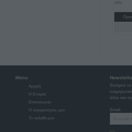
24%
Προσ
Menu
Newslette
Εισάγετε το
Αρχική
ενημερωτικ
Η Εταιρία
άλλα νέα της
Επικοινωνία
Email:
Ο λογαριασμός μου
Το καλάθι μου