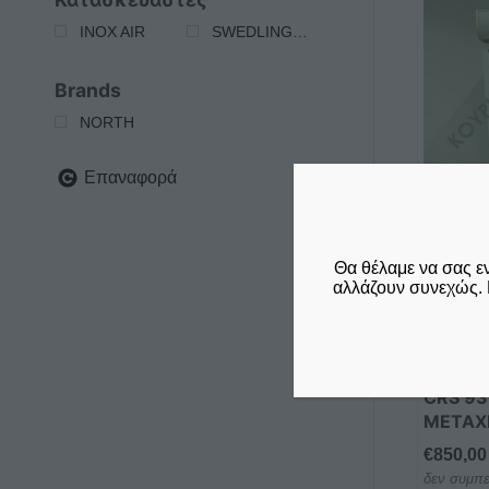
INOX AIR
SWEDLINGHAUS
Brands
NORTH
Επαναφορά
Θα θέλαμε να σας ε
αλλάζουν συνεχώς. 
ΟΡΘΙΑ 
ΣΥΝΤΗ
ΣΥΡΟΜ
CRS 9
ΜΕΤΑΧ
€
850,00
δεν συμπε