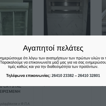
Αγαπητοί πελάτες
ΠΑΓΟΜΗΧΑΝΗ
Σ
ΨΕΚΑΣΜΟΥ 155 KGR
Υ
νημερώσουμε ότι λόγω των ανατιμήσεων των πρώτων υλών οι 
Παρακαλούμε να επικοινωνείτε μαζί μας για να σας ενημερώσουμ
SL350 NTF ΙΤΑΛΙΑΣ
7
τιμές καθώς και για την διαθεσιμότητα των προϊόντων.
ΜΕΤΑΧΕΙΡΙΣΜΕΝΗ
Μ
ΒΙΤΡΙΝΑ
ΡΗΣΗΣ ME 2
€
1.700,00
€
1
Τηλέφωνα επικοινωνίας:
26410 23382
–
26410 32801
ΕΝΕΣ ΠΟΡΤΕΣ
δεν συμπεριλαμβάνεται ο Φ.Π.Α.
δε
24%
24
30 CRYSTAL
ΕΙΡΙΣΜΕΝΗ
ριλαμβάνεται ο Φ.Π.Α.