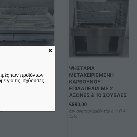
✖
ΧΑΡΙΕΡΑ ΤΡΙΠΛΗ
ΨΗΣΤΑΡΙΑ
ΓΡΑΕΡΙΟΥ ΝΕΡΟΥ Τ
ΜΕΤΑΧΕΙΡΙΣΜΕΝΗ
τιμές των προϊόντων
ε για τις ισχύουσες
03 NORTH ΣΕΙΡΑ 70
ΚΑΡΒΟΥΝΟΥ
ΕΤΑΧΕΙΡΙΣΜΕΝΗ
ΕΠΙΔΑΠΕΔΙΑ ΜΕ 2
ΑΞΟΝΕΣ & 10 ΣΟΥΒΛΕΣ
.400,00
€
990,00
ν συμπεριλαμβάνεται ο Φ.Π.Α.
%
δεν συμπεριλαμβάνεται ο Φ.Π.Α.
24%