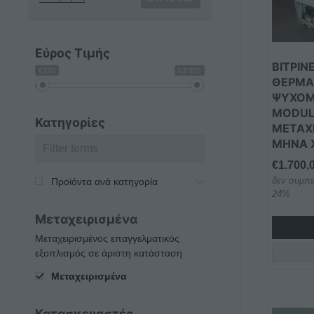
Οι
επιλογέ
μπορού
Εύρος Τιμής
να
ΒΙΤΡΊΝ
€350
€3 550
επιλεγο
ΘΕΡΜΑ
ΨΥΧΌΜ
στη
MODU
σελίδα
Κατηγορίες
ΜΕΤΑΧΕ
του
ΜΉΝΑ 
προϊόντ
€
1.700,
δεν συμπε
Προϊόντα ανά κατηγορία
24%
Μεταχειρισμένα
Μεταχειρισμένος επαγγελματικός
εξοπλισμός σε άριστη κατάσταση
Μεταχειρισμένα
Κατασκευαστές