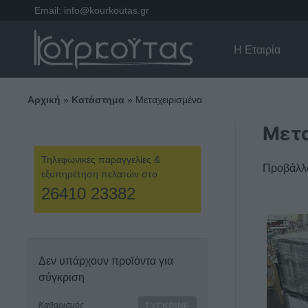
Email:
info@kourkoutas.gr
Η Εταιρία
Αρχική
»
Κατάστημα
»
Μεταχειρισμένα
Μετα
Τηλεφωνικές παραγγελίες &
Προβάλλο
εξυπηρέτηση πελατών στο
26410 23382
Αυτό
το
προϊόν
Δεν υπάρχουν προϊόντα για
έχει
σύγκριση
πολλαπ
παραλλα
Καθαρισμός
ΣΎΓΚΡΙΝΕ