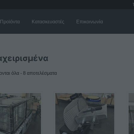
Προϊόντα
Κατασκευαστές
Επικοινωνία
χειρισμένα
νται όλα - 8 αποτελέσματα
λές
γές.