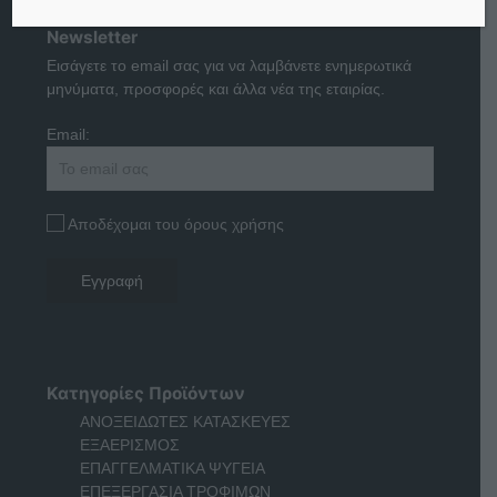
Newsletter
Εισάγετε το email σας για να λαμβάνετε ενημερωτικά
μηνύματα, προσφορές και άλλα νέα της εταιρίας.
Email:
Αποδέχομαι του όρους χρήσης
Κατηγορίες Προϊόντων
ΑΝΟΞΕΙΔΩΤΕΣ ΚΑΤΑΣΚΕΥΕΣ
ΕΞΑΕΡΙΣΜΟΣ
ΕΠΑΓΓΕΛΜΑΤΙΚΑ ΨΥΓΕΙΑ
ΕΠΕΞΕΡΓΑΣΙΑ ΤΡΟΦΙΜΩΝ