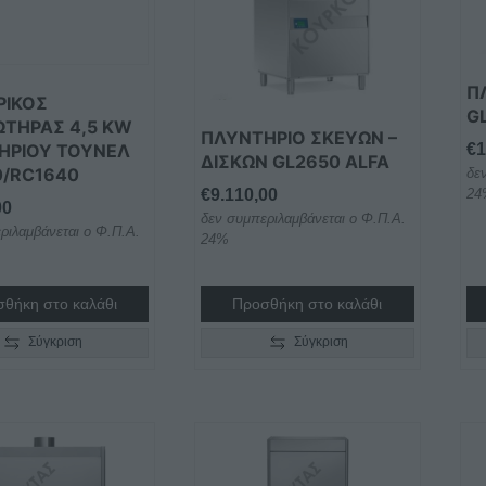
Π
ΡΙΚΟΣ
G
ΩΤΗΡΑΣ 4,5 KW
ΠΛΥΝΤΗΡΙΟ ΣΚΕΥΩΝ –
ΗΡΙΟΥ ΤΟΥΝΕΛ
€
1
ΔΙΣΚΩΝ GL2650 ALFA
0/RC1640
δε
€
9.110,00
24
00
δεν συμπεριλαμβάνεται ο Φ.Π.Α.
ριλαμβάνεται ο Φ.Π.Α.
24%
θήκη στο καλάθι
Προσθήκη στο καλάθι
Σύγκριση
Σύγκριση