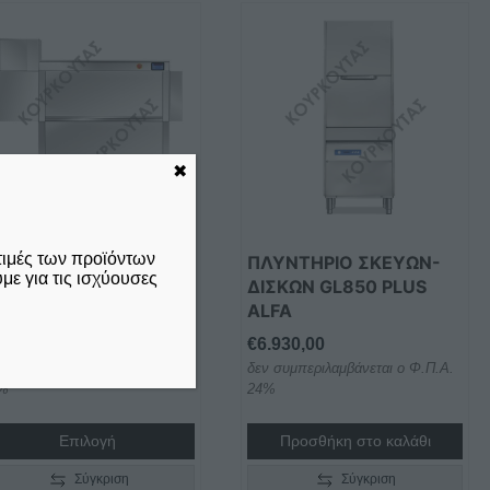
✖
τιμές των προϊόντων
ΛΥΝΤΗΡΙΟ ΣΚΕΥΩΝ
ΠΛΥΝΤΗΡΙΟ ΣΚΕΥΩΝ-
ε για τις ισχύουσες
ΥΠΟΥ ΤΟΥΝΕΛ
ΔΙΣΚΩΝ GL850 PLUS
C1640 ALFA
ALFA
5.200,00
€
6.930,00
ν συμπεριλαμβάνεται ο Φ.Π.Α.
δεν συμπεριλαμβάνεται ο Φ.Π.Α.
%
24%
Επιλογή
Προσθήκη στο καλάθι
Σύγκριση
Σύγκριση