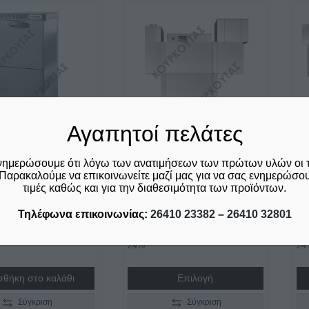
Αγαπητοί πελάτες
νημερώσουμε ότι λόγω των ανατιμήσεων των πρώτων υλών οι 
ΉΡΙΟ ΣΚΕΥΏΝ
ΠΛΥΝΤΗΡΙΟ ΣΚΕΥΩΝ
Π
Παρακαλούμε να επικοινωνείτε μαζί μας για να σας ενημερώσουμ
ASH 4SC
ΤΥΠΟΥ ΤΟΥΝΕΛ RC
Τ
τιμές καθώς και για την διαθεσιμότητα των προϊόντων.
1620 ALFA
R
00
Τηλέφωνα επικοινωνίας:
26410 23382
–
26410 32801
€
10.520,00
€
1
ριλαμβάνεται ο Φ.Π.Α.
δεν συμπεριλαμβάνεται ο Φ.Π.Α.
δε
24%
24
θήκη στο καλάθι
Επιλογή
Σύγκριση
Σύγκριση