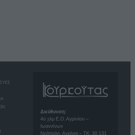
ΕΥΕΣ
ΙΑ
ΩΝ
Διεύθυνση:
4o χλμ Ε.Ο. Αγρινίου –
Ιωαννίνων
Ν
Νεάπολη, Αγρίνιο – ΤΚ: 30 131