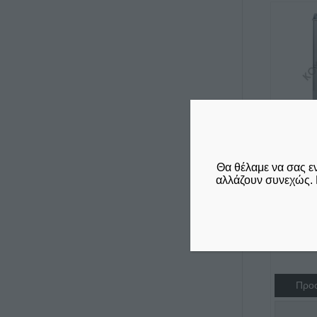
Θα θέλαμε να σας ε
ΠΛΥΝΤ
αλλάζουν συνεχώς. 
OMNIW
€
4.320,
δεν συμπε
24%
Προσ