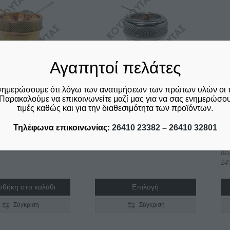
το
προϊόν
έχει
πολλαπλές
παραλλαγές.
Αγαπητοί πελάτες
Οι
επιλογές
μπορούν
νημερώσουμε ότι λόγω των ανατιμήσεων των πρώτων υλών οι 
Παρακαλούμε να επικοινωνείτε μαζί μας για να σας ενημερώσουμ
να
Η AK/8-4 JOHNY
ΧΟΒΟΛΗ AK/8-5 JOHNY
Χ
τιμές καθώς και για την διαθεσιμότητα των προϊόντων.
επιλεγούν
Θ
Price
€
190,00
–
€
200,00
A
στη
Τηλέφωνα επικοινωνίας:
26410 23382
–
26410 32801
ριλαμβάνεται ο Φ.Π.Α.
δεν συμπεριλαμβάνεται ο Φ.Π.Α.
range:
σελίδα
24%
€
8
€190,00
του
δε
through
προϊόντος
24
€200,00
θήκη στο καλάθι
Επιλογή
Σύγκριση
Σύγκριση