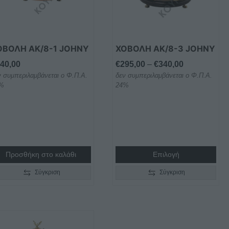
Οι
επιλογές
μπορούν
να
ΟΒΟΛΗ AK/8-1 JOHNY
ΧΟΒΟΛΗ AK/8-3 JOHNY
επιλεγούν
Price
40,00
€
295,00
–
€
340,00
στη
ν συμπεριλαμβάνεται ο Φ.Π.Α.
δεν συμπεριλαμβάνεται ο Φ.Π.Α.
range:
σελίδα
%
24%
€295,00
του
through
προϊόντος
€340,00
Προσθήκη στο καλάθι
Επιλογή
Σύγκριση
Σύγκριση