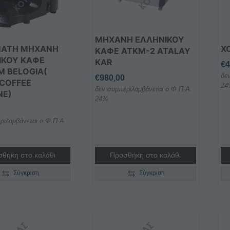
ΜΗΧΑΝΗ ΕΛΛΗΝΙΚΟΥ
ΑΤΗ ΜΗΧΑΝΗ
Χ
ΚΑΦΕ ATKM-2 ATALAY
ΙΚΟΥ ΚΑΦΕ
KAR
€
4
M BELOGIA(
δε
€
980,00
 COFFEE
24
δεν συμπεριλαμβάνεται ο Φ.Π.Α.
NE)
24%
ριλαμβάνεται ο Φ.Π.Α.
θήκη στο καλάθι
Προσθήκη στο καλάθι
Σύγκριση
Σύγκριση
Αυτό