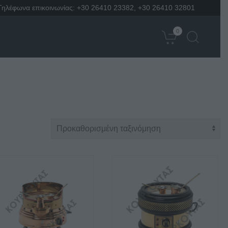
Τηλέφωνα επικοινωνίας:
+30 26410 23382
,
+30 26410 32801
0
Ε
Αυτό
το
προϊόν
έχει
πολλαπλές
παραλλαγές.