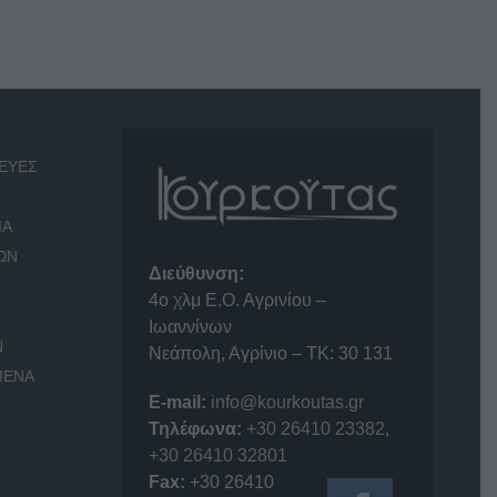
ΕΥΕΣ
ΙΑ
ΩΝ
Διεύθυνση:
4o χλμ Ε.Ο. Αγρινίου –
Ιωαννίνων
Ν
Νεάπολη, Αγρίνιο – ΤΚ: 30 131
ΜΕΝΑ
E-mail:
info@kourkoutas.gr
Τηλέφωνα:
+30 26410 23382
,
+30 26410 32801
Fax:
+30 26410