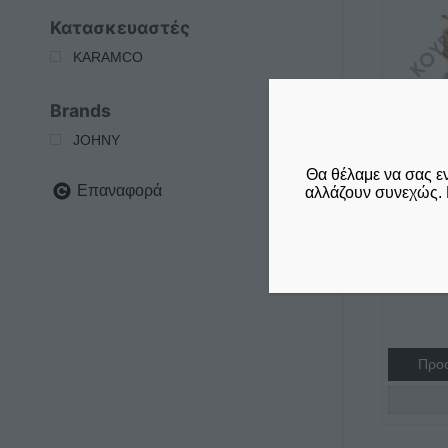
Κατασκευαστές
KARAMCO
Brands
JOHNY
Θα θέλαμε να σας ε
Επαναφορά
αλλάζουν συνεχώς. 
ΧΟΒΟΛ
€
385,00
δεν συμπε
24%
Προσ