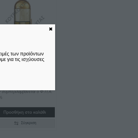
✖
τιμές των προϊόντων
ε για τις ισχύουσες
ΟΒΟΛΗ-
ΕΡΜΑΝΤΗΡΑΣ ΝΕΡΟΥ
K/8-2 JOHNY
80,00
ν συμπεριλαμβάνεται ο Φ.Π.Α.
%
Προσθήκη στο καλάθι
Σύγκριση