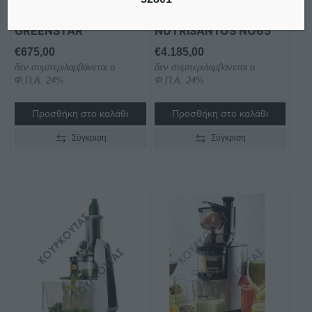
ΓΡΑΝΑΖΙΩΝ TRIBEST
– ΑΡΓΉΣ ΣΎΝΘΛΙΨΗΣ
GREENSTAR
NUTRISANTOS NO65
€
675,00
€
4.185,00
δεν συμπεριλαμβάνεται ο
δεν συμπεριλαμβάνεται ο
Φ.Π.Α. 24%
Φ.Π.Α. 24%
Προσθήκη στο καλάθι
Προσθήκη στο καλάθι
Σύγκριση
Σύγκριση