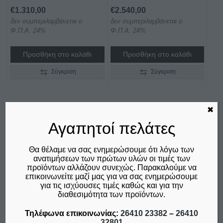
€
1.310,00
€
2.540,00
δεν συμπεριλαμβάνεται ο
δεν συμπεριλαμβάνεται ο
Φ.Π.Α. 24%
Φ.Π.Α. 24%
Προσθήκη στο καλάθι
Προσθήκη στο καλάθι
Σύγκριση
Σύγκριση
✖
Αγαπητοί πελάτες
Θα θέλαμε να σας ενημερώσουμε ότι λόγω των
ανατιμήσεων των πρώτων υλών οι τιμές των
προϊόντων αλλάζουν συνεχώς. Παρακαλούμε να
επικοινωνείτε μαζί μας για να σας ενημερώσουμε
για τις ισχύουσες τιμές καθώς και για την
διαθεσιμότητα των προϊόντων.
Τηλέφωνα επικοινωνίας:
26410 23382
–
26410
32801
ΑΠΟΧΥΜΩΤΗΣ ΔΙΠΛΩΝ
ΑΠΟΧΥΜΩΤΉΣ ΚΡΎΑΣ