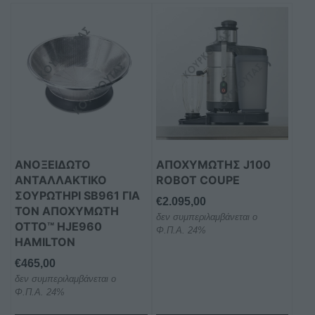
ΑΝΟΞΕΊΔΩΤΟ
ΑΠΟΧΥΜΩΤΉΣ J100
ΑΝΤΑΛΛΑΚΤΙΚΌ
ROBOT COUPE
ΣΟΥΡΩΤΉΡΙ SB961 ΓΙΑ
€
2.095,00
ΤΟΝ ΑΠΟΧΥΜΩΤΉ
δεν συμπεριλαμβάνεται ο
OTTO™ HJE960
Φ.Π.Α. 24%
HAMILTON
€
465,00
δεν συμπεριλαμβάνεται ο
Φ.Π.Α. 24%