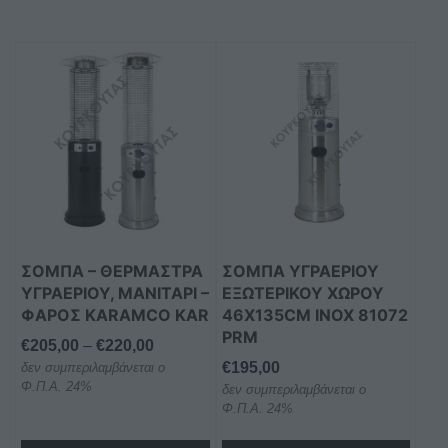
Αυτό
το
προϊόν
έχει
πολλαπλές
παραλλαγές.
Οι
επιλογές
μπορούν
ΣΌΜΠΑ – ΘΕΡΜΆΣΤΡΑ
ΣΟΜΠΑ ΥΓΡΑΕΡΙΟΥ
να
ΥΓΡΑΕΡΊΟΥ, ΜΑΝΙΤΆΡΙ –
ΕΞΩΤΕΡΙΚΟΥ ΧΩΡΟΥ
επιλεγούν
ΦΆΡΟΣ KARAMCO KAR
46X135CM INOX 81072
στη
PRM
Price
€
205,00
–
€
220,00
σελίδα
€
195,00
δεν συμπεριλαμβάνεται ο
range:
του
Φ.Π.Α. 24%
δεν συμπεριλαμβάνεται ο
€205,00
προϊόντος
Φ.Π.Α. 24%
through
€220,00