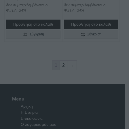
δεν συμπεριλαμβάνεται ο
δεν συμπεριλαμβάνεται ο
Φ.Π.Α. 24%
Φ.Π.Α. 24%
Προσθήκη στο καλάθι
Προσθήκη στο καλάθι
Σύγκριση
Σύγκριση
1
2
→
Menu
Αρχική
Η Εταιρία
Επικοινωνία
Ο λογαριασμός μου