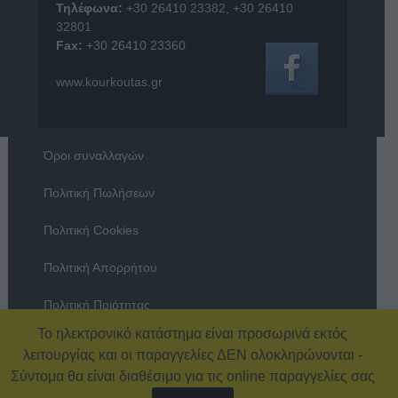
Τηλέφωνα:
+30 26410 23382
,
+30 26410
32801
Fax:
+30 26410 23360
www.kourkoutas.gr
Όροι συναλλαγών
Πολιτική Πωλήσεων
Πολιτική Cookies
Πολιτική Απορρήτου
Πολιτική Ποιότητας
Το ηλεκτρονικό κατάστημα είναι προσωρινά εκτός
Όροι χρήσης
λειτουργίας και οι παραγγελίες ΔΕΝ ολοκληρώνονται -
Σύντομα θα είναι διαθέσιμο για τις online παραγγελίες σας