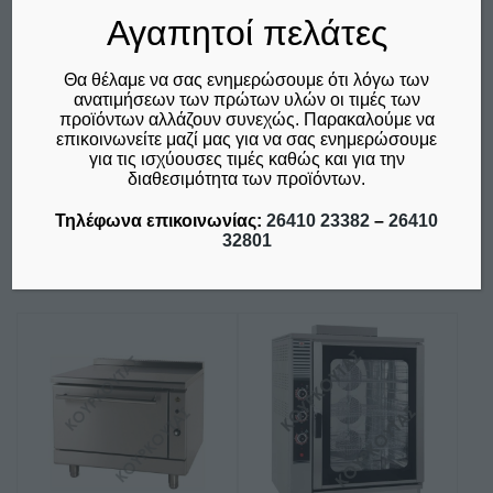
ΕΣΤΙΑΤΟΡΙΟΥ
ΕΣΤΙΑΤΟΡΙΟΥ
Αγαπητοί πελάτες
ΥΓΡΑΕΡΙΟΥ FG1LS9
ΥΓΡΑΕΡΙΟΥ FG1S7
SERGAS
SERGAS
Θα θέλαμε να σας ενημερώσουμε ότι λόγω των
€
1.855,00
€
1.090,00
ανατιμήσεων των πρώτων υλών οι τιμές των
προϊόντων αλλάζουν συνεχώς. Παρακαλούμε να
δεν συμπεριλαμβάνεται ο
δεν συμπεριλαμβάνεται ο
επικοινωνείτε μαζί μας για να σας ενημερώσουμε
Φ.Π.Α. 24%
Φ.Π.Α. 24%
για τις ισχύουσες τιμές καθώς και για την
διαθεσιμότητα των προϊόντων.
Προσθήκη στο καλάθι
Προσθήκη στο καλάθι
Τηλέφωνα επικοινωνίας:
26410 23382
–
26410
Σύγκριση
Σύγκριση
32801