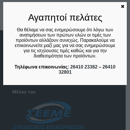
✖
Αγαπητοί πελάτες
Θα θέλαμε να σας ενημερώσουμε ότι λόγω των
ανατιμήσεων των πρώτων υλών οι τιμές των
προϊόντων αλλάζουν συνεχώς. Παρακαλούμε να
Menu
επικοινωνείτε μαζί μας για να σας ενημερώσουμε
για τις ισχύουσες τιμές καθώς και για την
Αρχική
διαθεσιμότητα των προϊόντων.
Η Εταιρία
Επικοινωνία
Τηλέφωνα επικοινωνίας:
26410 23382
–
26410
Ο λογαριασμός μου
32801
Το καλάθι μου
Μέλος του