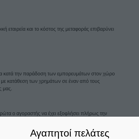
κή εταιρεία και το κόστος της μεταφοράς επιβαρύνει
εσα κατά την παράδοση των εμπορευμάτων στον χώρο
η με κατάθεση των χρημάτων σε έναν από τους
ς μας.
ρώτα ο αγοραστής να έχει εξοφλήσει πλήρως την
χρημάτων σε έναν από τους παρακάτω τραπεζικούς
Αγαπητοί πελάτες