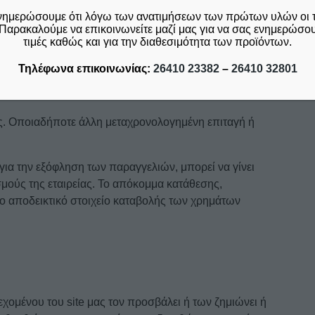
νημερώσουμε ότι λόγω των ανατιμήσεων των πρώτων υλών οι 
Παρακαλούμε να επικοινωνείτε μαζί μας για να σας ενημερώσουμ
αγές για ποσά άνω των 3.000 euro, θα πρέπει να
τιμές καθώς και για την διαθεσιμότητα των προϊόντων.
λογαριασμό του πωλητή, με αιτιολογία κατάθεσης την
Τηλέφωνα επικοινωνίας:
26410 23382
–
26410 32801
ρας. Οποιαδήποτε άλλη μεταχρονολογημένη επιταγή ή
ια την εξόφληση των παραγγελιών, μπορεί να γίνει
μούς της εταιρείας. Το απόκομμα κατάθεσης,
το αποδεικτικό στοιχείο καταβολής των χρημάτων
εχομένου του site μας τον προσβάλει ή των ζημιώνει ή