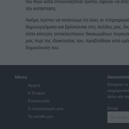
τον θίγει κατά οποιονδήποτε τρόπο, οφείλει να α
την κατάσταση.
Ακόμη πρέπει να τονίσουμε ότι όλες οι πληροφορίε
δημιουργήματα και βρίσκονται στις σελίδες μας, δ
είστε κάτοχος αποκλειστικών δικαιωμάτων περιεχ
μας περί της ιδιοκτησίας του, προβλήθηκε από ε
δημοσίευση του.
Menu
Newslette
Εισάγετε το
Αρχική
ενημερωτικ
Η Εταιρία
άλλα νέα της
Επικοινωνία
Email:
Ο λογαριασμός μου
Το καλάθι μου