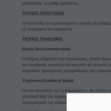
κατασκευής του κάθε προϊόντος.
ΤΡΟΠΟΣ ΑΠΟΣΤΟΛΗΣ
H αποστολή των εμπορευμάτων γίνεται με μεταφορι
εξ’ ολοκλήρου τoν αγοραστή.
ΤΡΟΠΟΣ ΠΛΗΡΩΜΗΣ
Νομός Αιτωλοακαρνανίας
Η πλήρης εξόφληση της παραγγελίας, γίνεται άμ
του αγοραστή, αποκλειστικά και μόνο με μετρητά, 
παρακάτω τραπεζικούς λογαριασμούς της εταιρεία
Υπόλοιπη Ελλάδα & Νησιά
Για την αποστολή των εμπορευμάτων, θα πρέπει π
συνολική αξία της παραγγελίας με κατάθεση των 
λογαριασμούς της εταιρείας μας.