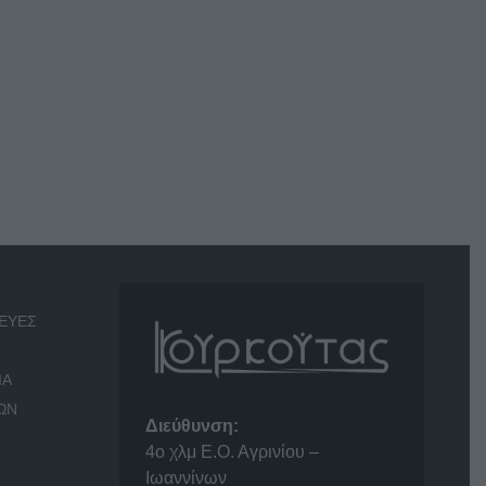
ΕΥΕΣ
ΙΑ
ΩΝ
Διεύθυνση:
4o χλμ Ε.Ο. Αγρινίου –
Ιωαννίνων