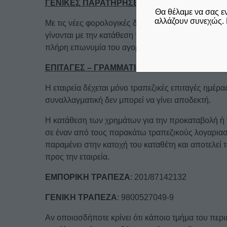
ΓΕΝΙΚΕΣ ΠΑΡΑΤΗΡΗΣΕΙΣ
Θα θέλαμε να σας ε
αλλάζουν συνεχώς. 
Με τις νέες φορολογικές διατάξεις, όλες οι συναλλ
γίνονται με την κατάθεση του ποσού σε τραπεζικό 
πλήρη επωνυμία του αγοραστή.
ΕΠΙΤΑΓΕΣ – ΓΡΑΜΜΑΤΙΑ
Η εταιρεία δέχεται μόνο τραπεζικές επιταγές ημέ
συναλλαγματική δεν μπορεί να γίνει αποδεκτή.
Η κατάθεση των χρημάτων για την προκαταβολή ή γ
σε έναν από τους παρακάτω τραπεζικούς λογαριασ
παραμένει στην κατοχή του καταθέτη και αποτελεί 
προς την εταιρεία.
ΕΜΠΟΡΙΚΗ ΤΡΑΠΕΖΑ
: 201/87142132
ΓΕΝΙΚΗ ΤΡΑΠΕΖΑ
: 9800527049-9
Αν οποιοσδήποτε κρίνει ότι κάποιο τμήμα του περι