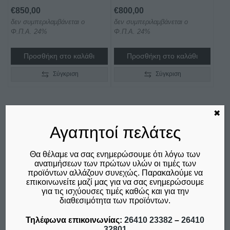
€
850,00
€
800,00
δεν συμπεριλαμβάνεται ο
δεν συμπεριλαμβάνεται ο
Φ.Π.Α. 24%
Φ.Π.Α. 24%
Προσθήκη στο καλάθι
Προσθήκη στο καλάθι
Σύγκριση
Σύγκριση
✖
Αγαπητοί πελάτες
Θα θέλαμε να σας ενημερώσουμε ότι λόγω των
ανατιμήσεων των πρώτων υλών οι τιμές των
προϊόντων αλλάζουν συνεχώς. Παρακαλούμε να
επικοινωνείτε μαζί μας για να σας ενημερώσουμε
για τις ισχύουσες τιμές καθώς και για την
διαθεσιμότητα των προϊόντων.
Τηλέφωνα επικοινωνίας:
26410 23382
–
26410
32801
ΣΧΑΡΙΕΡΑ ΗΛΕΚΤΡΙΚΗ
ΣΧΑΡΙΕΡΑ ΗΛΕΚΤΡΙΚΗ