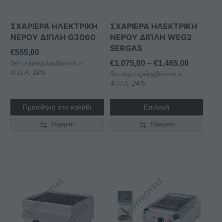
επιλογές
μπορούν
ΣΧΑΡΙΕΡΑ ΗΛΕΚΤΡΙΚΗ
ΣΧΑΡΙΕΡΑ ΗΛΕΚΤΡΙΚΗ
να
ΝΕΡΟΥ ΔΙΠΛΗ G3060
ΝΕΡΟΥ ΔΙΠΛΗ WEG2
επιλεγούν
SERGAS
στη
€
555,00
Price
€
1.075,00
–
€
1.465,00
σελίδα
δεν συμπεριλαμβάνεται ο
Φ.Π.Α. 24%
δεν συμπεριλαμβάνεται ο
range:
του
Φ.Π.Α. 24%
€1.075,0
προϊόντος
through
Προσθήκη στο καλάθι
Επιλογή
€1.465,0
Σύγκριση
Σύγκριση