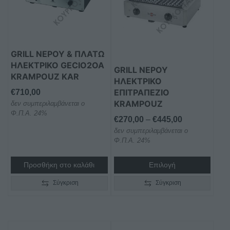
πολλαπλές
παραλλαγές.
Οι
επιλογές
GRILL ΝΕΡΟΥ & ΠΛΑΤΩ
μπορούν
ΗΛΕΚΤΡΙΚΟ GECIO2OA
GRILL ΝΕΡΟΥ
να
KRAMPOUZ KAR
ΗΛΕΚΤΡΙΚΟ
επιλεγούν
ΕΠΙΤΡΑΠΕΖΙΟ
€
710,00
στη
KRAMPOUZ
δεν συμπεριλαμβάνεται ο
σελίδα
Φ.Π.Α. 24%
Price
€
270,00
–
€
445,00
του
δεν συμπεριλαμβάνεται ο
range:
προϊόντος
Φ.Π.Α. 24%
€270,00
through
Προσθήκη στο καλάθι
Επιλογή
€445,00
Σύγκριση
Σύγκριση