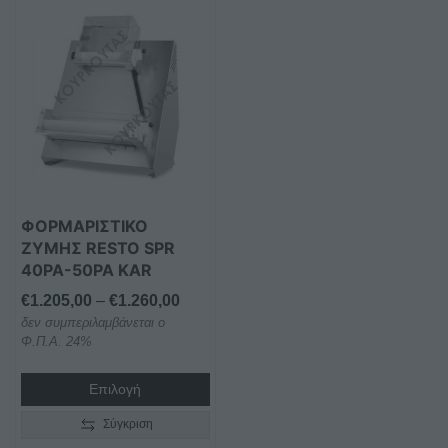
Αυτό
το
προϊόν
έχει
πολλαπλές
παραλλαγές.
Οι
επιλογές
μπορούν
ΦΟΡΜΑΡΙΣΤΙΚΟ
να
ΖΥΜΗΣ RESTO SPR
επιλεγούν
40PA-50PA KAR
στη
Price
€
1.205,00
–
€
1.260,00
σελίδα
δεν συμπεριλαμβάνεται ο
range:
του
Φ.Π.Α. 24%
€1.205,00
προϊόντος
through
Επιλογή
€1.260,00
Σύγκριση