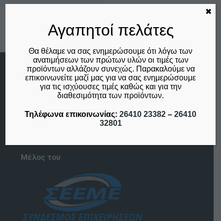
✖
Αγαπητοί πελάτες
Θα θέλαμε να σας ενημερώσουμε ότι λόγω των
ανατιμήσεων των πρώτων υλών οι τιμές των
προϊόντων αλλάζουν συνεχώς. Παρακαλούμε να
Menu
επικοινωνείτε μαζί μας για να σας ενημερώσουμε
για τις ισχύουσες τιμές καθώς και για την
Αρχική
διαθεσιμότητα των προϊόντων.
Η Εταιρία
Επικοινωνία
Τηλέφωνα επικοινωνίας:
26410 23382
–
26410
Ο λογαριασμός μου
32801
Το καλάθι μου
Μέλος του