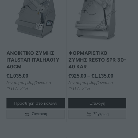
προϊόν
έχει
πολλαπλές
παραλλαγές.
Οι
επιλογές
μπορούν
ΑΝΟΙΚΤΙΚΌ ΖΎΜΗΣ
ΦΟΡΜΑΡΙΣΤΙΚΟ
να
ITALSTAR ITALHA01Y
ΖΥΜΗΣ RESTO SPR 30-
επιλεγούν
40CM
40 KAR
στη
Price
€
1.035,00
€
925,00
–
€
1.135,00
σελίδα
δεν συμπεριλαμβάνεται ο
δεν συμπεριλαμβάνεται ο
range:
του
Φ.Π.Α. 24%
Φ.Π.Α. 24%
€925,00
προϊόντος
through
Προσθήκη στο καλάθι
Επιλογή
€1.135,00
Σύγκριση
Σύγκριση