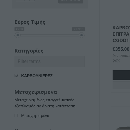
Οι
επιλογέ
μπορού
Εύρος Τιμής
να
ΚΑΡΒΟ
€230
€1 355
επιλεγο
ΕΠΙΤΡΑ
CGDD1
στη
σελίδα
€
355,00
Κατηγορίες
του
δεν συμπε
προϊόντ
24%
ΚΑΡΒΟΥΝΙΕΡΕΣ
Μεταχειρισμένα
Μεταχειρισμένος επαγγελματικός
εξοπλισμός σε άριστη κατάσταση
Αυτό
Μεταχειρισμένα
το
προϊόν