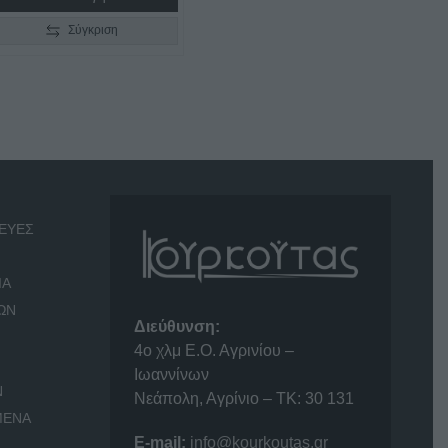
Σύγκριση
ΕΥΕΣ
ΙΑ
ΩΝ
Διεύθυνση:
4o χλμ Ε.Ο. Αγρινίου –
Ιωαννίνων
Ν
Νεάπολη, Αγρίνιο – ΤΚ: 30 131
ΜΕΝΑ
E-mail:
info@kourkoutas.gr