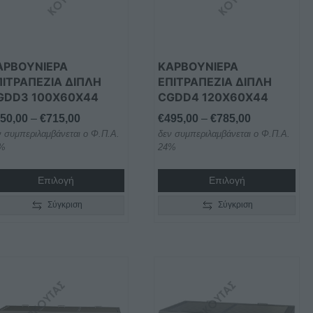
Οι
ιλογές
επιλογές
ορούν
μπορούν
να
ΑΡΒΟΥΝΙΕΡΑ
ΚΑΡΒΟΥΝΙΕΡΑ
ιλεγούν
επιλεγούν
ΠΙΤΡΑΠΕΖΙΑ ΔΙΠΛΗ
ΕΠΙΤΡΑΠΕΖΙΑ ΔΙΠΛΗ
GDD3 100X60X44
CGDD4 120X60X44
η
στη
λίδα
σελίδα
Price
Price
50,00
–
€
715,00
€
495,00
–
€
785,00
υ
του
ν συμπεριλαμβάνεται ο Φ.Π.Α.
range:
δεν συμπεριλαμβάνεται ο Φ.Π.Α.
range:
οϊόντος
προϊόντος
%
24%
€450,00
€495,00
through
through
Επιλογή
Επιλογή
€715,00
€785,00
Σύγκριση
Σύγκριση
τό
Αυτό
το
οϊόν
προϊόν