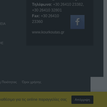
Τηλέφωνα:
+30 26410 23382
,
+30 26410 32801
Fax:
+30 26410
23360
ΕΙΑ
www.kourkoutas.gr
ΦΕ
ή Ποιότητας
Όροι χρήσης
ιαθέσιμο για τις online παραγγελίες σας
Απόρριψη