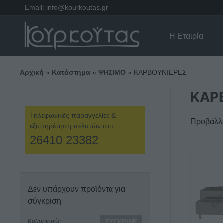
Email:
info@kourkoutas.gr
Η Εταιρία
Αρχική
»
Κατάστημα
»
ΨΗΣΙΜΟ
»
ΚΑΡΒΟΥΝΙΕΡΕΣ
ΚΑΡ
Τηλεφωνικές παραγγελίες &
Προβάλλο
εξυπηρέτηση πελατών στο
26410 23382
Αυτό
το
προϊόν
Δεν υπάρχουν προϊόντα για
έχει
σύγκριση
πολλαπ
παραλλα
Καθαρισμός
ΣΎΓΚΡΙΝΕ