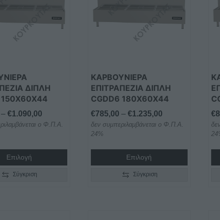
έχει
έχ
λές
πολλαπλές
πο
γές.
παραλλαγές.
πα
Οι
Οι
ς
επιλογές
επ
ν
μπορούν
μπ
να
να
ΥΝΙΕΡΑ
ΚΑΡΒΟΥΝΙΕΡΑ
Κ
ύν
επιλεγούν
επ
ΠΕΖΙΑ ΔΙΠΛΗ
ΕΠΙΤΡΑΠΕΖΙΑ ΔΙΠΛΗ
Ε
 150X60X44
CGDD6 180X60X44
C
στη
στ
σελίδα
σε
Price
Price
–
€
1.090,00
€
785,00
–
€
1.235,00
€
8
του
το
ριλαμβάνεται ο Φ.Π.Α.
range:
δεν συμπεριλαμβάνεται ο Φ.Π.Α.
range:
δε
ος
προϊόντος
πρ
24%
24
€695,00
€785,00
through
through
Επιλογή
Επιλογή
€1.090,00
€1.235,00
Σύγκριση
Σύγκριση
Αυτό
Αυ