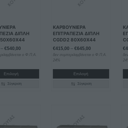
Οι
Οι
ς
επιλογές
επ
ν
μπορούν
μπ
να
να
ΥΝΙΕΡΑ
ΚΑΡΒΟΥΝΙΕΡΑ
Κ
ύν
επιλεγούν
επ
ΠΕΖΙΑ ΔΙΠΛΗ
ΕΠΙΤΡΑΠΕΖΙΑ ΔΙΠΛΗ
Ε
 50X60X44
CGDD2 80X60X44
C
στη
στ
σελίδα
σε
Price
Price
–
€
540,00
€
415,00
–
€
645,00
€
4
του
το
ριλαμβάνεται ο Φ.Π.Α.
range:
δεν συμπεριλαμβάνεται ο Φ.Π.Α.
range:
δε
ος
προϊόντος
πρ
24%
24
€355,00
€415,00
through
through
Επιλογή
Επιλογή
€540,00
€645,00
Σύγκριση
Σύγκριση
Αυτό
Αυ
το
το
προϊόν
πρ