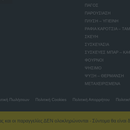
ΠΑΓΟΣ
ΠΑΡΟΥΣΙΑΣΗ
ΠΛΥΣΗ – ΥΓΙΕΙΝΗ
ΡΑΦΙΑ ΚΑΡΟΤΣΙΑ – ΤΑΜ
ΣΚΕΥΗ
ΣΥΣΚΕΥΑΣΙΑ
ΣΥΣΚΕΥΕΣ ΜΠΑΡ – ΚΑ
ΦΟΥΡΝΟΙ
ΨΗΣΙΜΟ
ΨΥΞΗ – ΘΕΡΜΑΝΣΗ
ΜΕΤΑΧΕΙΡΙΣΜΕΝΑ
ιτική Πωλήσεων
Πολιτική Cookies
Πολιτική Απορρήτου
Πολιτικ
ας και οι παραγγελίες ΔΕΝ ολοκληρώνονται - Σύντομα θα είναι δ
© 2026 Εξοπλισμός Καταστημάτων – ΚΟΥΡΚΟΥΤΑΣ