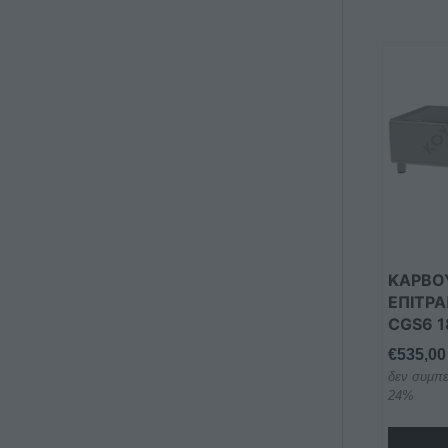
Αυτό
το
προϊόν
έχει
πολλαπ
παραλλα
Οι
επιλογέ
μπορού
να
ΚΑΡΒΟ
επιλεγο
ΕΠΙΤΡ
CGS6 
στη
σελίδα
€
535,00
του
δεν συμπε
προϊόντ
24%