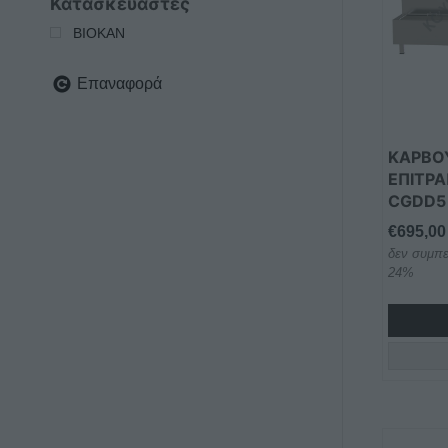
Κατασκευαστές
έχει
πολλαπ
ΒΙΟΚΑΝ
παραλλα
Οι
Επαναφορά
επιλογέ
μπορού
να
ΚΑΡΒΟ
επιλεγο
ΕΠΙΤΡΑ
CGDD5
στη
σελίδα
€
695,00
του
δεν συμπε
προϊόντ
24%
Αυτό