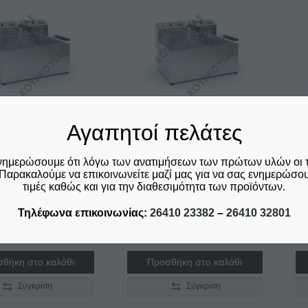
Αγαπητοί πελάτες
ΙΚΗ ΦΡΙΤΕΖΑ
ΗΛΕΚΤΡΙΚΗ ΦΡΙΤΕΖΑ
Η
νημερώσουμε ότι λόγω των ανατιμήσεων των πρώτων υλών οι 
5-7LT Φ1003
ΔΙΠΛΗ 5-7LT Φ1003
Δ
Παρακαλούμε να επικοινωνείτε μαζί μας για να σας ενημερώσουμ
380
€
4
τιμές καθώς και για την διαθεσιμότητα των προϊόντων.
€
435,00
ριλαμβάνεται ο Φ.Π.Α.
δε
Τηλέφωνα επικοινωνίας:
26410 23382
–
26410 32801
24
δεν συμπεριλαμβάνεται ο Φ.Π.Α.
24%
θήκη στο καλάθι
Προσθήκη στο καλάθι
Σύγκριση
Σύγκριση