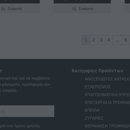
Σύγκριση
Σύγκριση
1
2
3
4
…
6
r
Κατηγορίες Προϊόντων
 email σας για να λαμβάνετε
ΑΝΟΞΕΙΔΩΤΕΣ ΚΑΤΑΣΚ
ά μηνύματα, προσφορές και
ΕΞΑΕΡΙΣΜΟΣ
 εταιρίας.
ΕΠΑΓΓΕΛΜΑΤΙΚΑ ΨΥΓΕ
ΕΠΕΞΕΡΓΑΣΙΑ ΤΡΟΦΙΜ
ΕΠΙΠΛΑ
ΖΥΓΑΡΙΕΣ
μαι του όρους χρήσης
ΘΕΡΜΑΝΣΗ ΤΡΟΦΙΜΩ