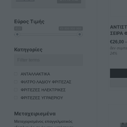
Οι
επιλογέ
μπορού
Εύρος Τιμής
να
ΑΝΤΙΣ
€13
€9 999 999 999
επιλεγο
ΣΕΙΡΑ 
στη
€
26,00
σελίδα
δεν συμπε
Κατηγορίες
του
24%
προϊόντ
ΑΝΤΑΛΛΑΚΤΙΚΑ
ΦΙΛΤΡΟ ΛΑΔΙΟΥ ΦΡΙΤΕΖΑΣ
ΦΡΙΤΕΖΕΣ ΗΛΕΚΤΡΙΚΕΣ
ΦΡΙΤΕΖΕΣ ΥΓΡΑΕΡΙΟΥ
Μεταχειρισμένα
Μεταχειρισμένος επαγγελματικός