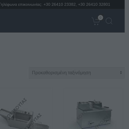
Τηλέφωνα επικοινωνίας:
+30 26410 23382
,
+30 26410 32801
0
Αυτό
το
προϊόν
έχει
πολλαπλές
παραλλαγές.