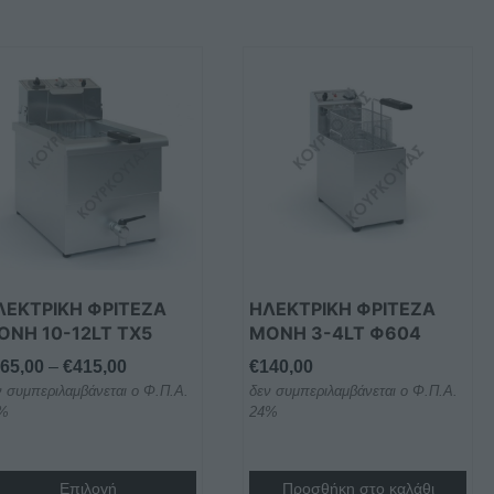
τό
οϊόν
ει
λλαπλές
ραλλαγές.
ιλογές
ορούν
ΛΕΚΤΡΙΚΗ ΦΡΙΤΕΖΑ
ΗΛΕΚΤΡΙΚΗ ΦΡΙΤΕΖΑ
ιλεγούν
ΟΝΗ 10-12LT TX5
ΜΟΝΗ 3-4LT Φ604
η
Price
65,00
–
€
415,00
€
140,00
λίδα
ν συμπεριλαμβάνεται ο Φ.Π.Α.
range:
δεν συμπεριλαμβάνεται ο Φ.Π.Α.
υ
%
24%
€365,00
οϊόντος
through
€415,00
Επιλογή
Προσθήκη στο καλάθι