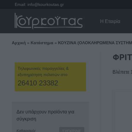
Email:
info@kourkoutas.gr
Η Εταιρία
Αρχική
»
Κατάστημα
»
ΚΟΥΖΙΝΑ (ΟΛΟΚΛΗΡΩΜΕΝΑ ΣΥΣΤΗΜ
ΦΡΙ
Τηλεφωνικές παραγγελίες &
Βλέπετε 
εξυπηρέτηση πελατών στο
26410 23382
Αυτό
το
προϊόν
Δεν υπάρχουν προϊόντα για
έχει
σύγκριση
πολλαπ
παραλλα
Καθαρισμός
ΣΎΓΚΡΙΝΕ