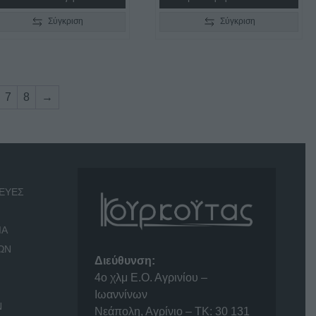
Σύγκριση
Σύγκριση
7
8
→
ΕΥΕΣ
ΙΑ
ΩΝ
Διεύθυνση:
4o χλμ Ε.Ο. Αγρινίου –
Ιωαννίνων
Ν
Νεάπολη, Αγρίνιο – ΤΚ: 30 131