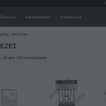
Προϊόντα
Κατασκευαστές
Επικοινωνία
ΑΤΑ)
»
ΦΡΙΤΕΖΕΣ
ΤΕΖΕΣ
1–16 από 118 αποτελέσματα
Αυτό
το
προϊόν
έχει
λές
πολλαπλές
γές.
παραλλαγές.