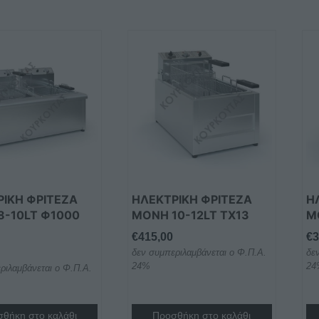
Αυ
το
πρ
έχ
πο
πα
Οι
επ
μπ
να
ΙΚΗ ΦΡΙΤΕΖΑ
ΗΛΕΚΤΡΙΚΗ ΦΡΙΤΕΖΑ
Η
επ
8-10LT Φ1000
ΜΟΝΗ 10-12LT TX13
Μ
στ
€
415,00
€
3
σε
δεν συμπεριλαμβάνεται ο Φ.Π.Α.
δε
το
24%
24
ριλαμβάνεται ο Φ.Π.Α.
πρ
θήκη στο καλάθι
Προσθήκη στο καλάθι