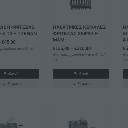
Οι
ς
επιλογές
ν
μπορούν
να
ΤΑΣΗ ΦΡΙΤΕΖΑΣ
ΗΛΕΚΤΡΙΚΕΣ ΚΕΦΑΛΕΣ
Η
ύν
επιλεγούν
Φ & TX – ΤΖΕΘΑΝ
ΦΡΙΤΕΖΑΣ ΣΕΙΡΑΣ F
8
M&M
&
στη
Price
–
€
45,00
σελίδα
Price
€
135,00
–
€
310,00
€
5
ριλαμβάνεται ο Φ.Π.Α.
range:
του
δεν συμπεριλαμβάνεται ο Φ.Π.Α.
range:
δε
€26,00
ος
προϊόντος
24%
24
€135,00
through
through
€45,00
Επιλογή
Επιλογή
€310,00
Σύγκριση
Σύγκριση