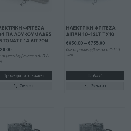
Οι
επιλογές
μπορούν
να
ΛΕΚΤΡΙΚΉ ΦΡΙΤΈΖΑ
ΗΛΕΚΤΡΙΚΗ ΦΡΙΤΕΖΑ
επιλεγούν
04 ΓΙΑ ΛΟΥΚΟΥΜΆΔΕΣ
ΔΙΠΛΗ 10-12LT TX10
 ΝΤΌΝΑΤΣ 14 ΛΊΤΡΩΝ
στη
Price
€
650,00
–
€
755,00
σελίδα
20,00
δεν συμπεριλαμβάνεται ο Φ.Π.Α.
range:
του
24%
ν συμπεριλαμβάνεται ο Φ.Π.Α.
€650,00
προϊόντος
%
through
€755,00
Προσθήκη στο καλάθι
Επιλογή
Σύγκριση
Σύγκριση