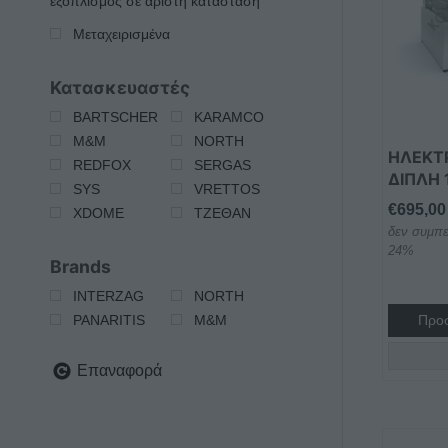
εξοπλισμός σε άριστη κατάσταση
Μεταχειρισμένα
Κατασκευαστές
BARTSCHER
KARAMCO
M&M
NORTH
ΗΛΕΚΤΡ
REDFOX
SERGAS
ΔΙΠΛΗ 
SYS
VRETTOS
€
695,00
XDOME
ΤΖΕΘΑΝ
δεν συμπε
24%
Brands
INTERZAG
NORTH
Προσ
PANARITIS
Μ&Μ
Επαναφορά