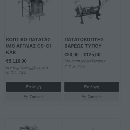
πολλαπλές
παραλλαγές.
Οι
επιλογές
μπορούν
ΚΟΠΤΙΚΌ ΠΑΤΆΤΑΣ
ΠΑΤΑΤΟΚΟΠΤΗΣ
να
IMC ΑΓΓΛΊΑΣ CS-C1
ΒΑΡΕΩΣ ΤΥΠΟΥ
επιλεγούν
KAR
στη
Price
€
30,00
–
€
125,00
€
5.110,00
σελίδα
δεν συμπεριλαμβάνεται ο
range:
Φ.Π.Α. 24%
δεν συμπεριλαμβάνεται ο
του
€30,00
Φ.Π.Α. 24%
προϊόντος
through
€125,00
Επιλογή
Επιλογή
Σύγκριση
Σύγκριση