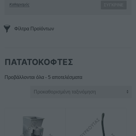
Καθαρισμός
ΣΎΓΚΡΙΝΕ
Φίλτρα Προϊόντων
ΠΑΤΑΤΟΚΟΦΤΕΣ
Προβάλλονται όλα - 5 αποτελέσματα
Αυτό
το
προϊόν
έχει