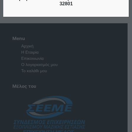
32801
Menu
Αρχική
Η Εταιρία
Επικοινωνία
Ο λογαριασμός μου
Το καλάθι μου
Μέλος του