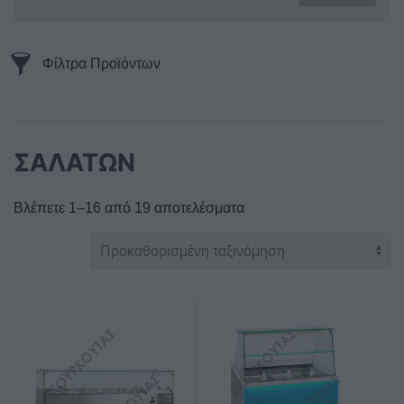
Φίλτρα Προϊόντων
ΣΑΛΑΤΩΝ
Βλέπετε 1–16 από 19 αποτελέσματα
Αυτό
Αυτό
το
το
προϊόν
προϊόν
έχει
έχει
πολλαπλές
πολλαπλές