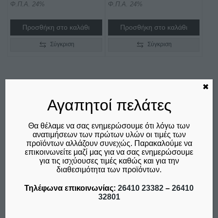
Φ.Π.Α. 24%
Φ.Π.Α. 24%
Προσθήκη στο καλάθι
Προσθήκη στο καλάθι
Σύγκριση
Σύγκριση
✖
Αγαπητοί πελάτες
Θα θέλαμε να σας ενημερώσουμε ότι λόγω των
ανατιμήσεων των πρώτων υλών οι τιμές των
προϊόντων αλλάζουν συνεχώς. Παρακαλούμε να
επικοινωνείτε μαζί μας για να σας ενημερώσουμε
για τις ισχύουσες τιμές καθώς και για την
διαθεσιμότητα των προϊόντων.
ΨΥΓΕΙΟ ΣΑΛΑΤΩΝ
ΨΥΓΕΙΟ ΣΑΛΑΤΩΝ
Τηλέφωνα επικοινωνίας:
26410 23382
–
26410
ΕΠΙΤΡΑΠΕΖΙΟ FAGOR
ΕΠΙΤΡΑΠΕΖΙΟ FAGOR
32801
ΙΣΠΑΝΙΑΣ SPT-2G KAR
ΙΣΠΑΝΙΑΣ SPT-3B KAR