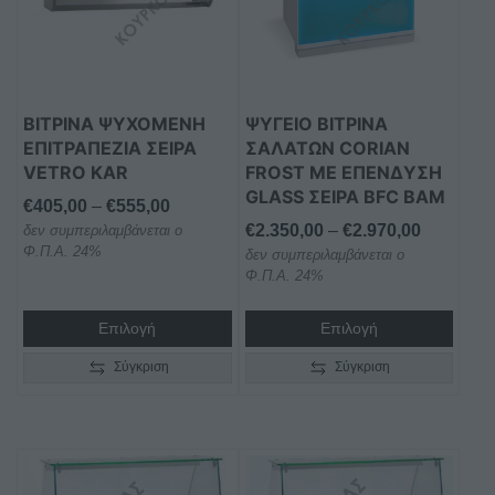
παραλλαγές.
παραλλαγές.
Οι
Οι
επιλογές
επιλογές
μπορούν
μπορούν
ΒΙΤΡΙΝΑ ΨΥΧΟΜΕΝΗ
ΨΥΓΕΙΟ ΒΙΤΡΙΝΑ
να
να
ΕΠΙΤΡΑΠΕΖΙΑ ΣΕΙΡΑ
ΣΑΛΑΤΩΝ CORIAN
επιλεγούν
επιλεγούν
VETRO KAR
FROST ΜΕ ΕΠΕΝΔΥΣΗ
στη
στη
GLASS ΣΕΙΡΑ BFC BAM
Price
€
405,00
–
€
555,00
σελίδα
σελίδα
Price
€
2.350,00
–
€
2.970,00
δεν συμπεριλαμβάνεται ο
range:
του
του
Φ.Π.Α. 24%
δεν συμπεριλαμβάνεται ο
range:
€405,00
προϊόντος
προϊόντος
Φ.Π.Α. 24%
€2.350,0
through
through
€555,00
Επιλογή
Επιλογή
€2.970,0
Σύγκριση
Σύγκριση
Αυτό
Αυτό
το
το