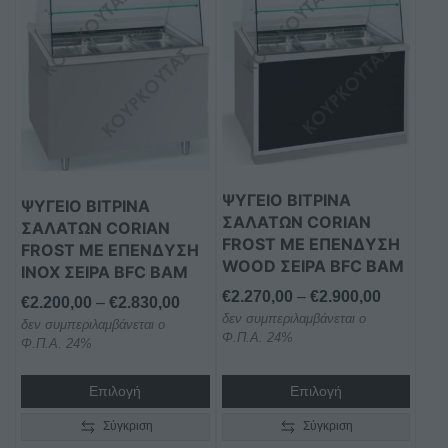
προϊόν
προϊόν
έχει
έχει
πολλαπλές
πολλαπλές
παραλλαγές.
παραλλαγές.
Οι
Οι
επιλογές
επιλογές
μπορούν
μπορούν
να
να
ΨΥΓΕΙΟ ΒΙΤΡΙΝΑ
ΨΥΓΕΙΟ ΒΙΤΡΙΝΑ
επιλεγούν
επιλεγούν
ΣΑΛΑΤΩΝ CORIAN
ΣΑΛΑΤΩΝ CORIAN
στη
στη
FROST ΜΕ ΕΠΕΝΔΥΣΗ
FROST ΜΕ ΕΠΕΝΔΥΣΗ
σελίδα
σελίδα
WOOD ΣΕΙΡΑ BFC BAM
INOX ΣΕΙΡΑ BFC BAM
του
του
Price
€
2.270,00
–
€
2.900,00
Price
€
2.200,00
–
€
2.830,00
προϊόντος
προϊόντος
δεν συμπεριλαμβάνεται ο
range:
δεν συμπεριλαμβάνεται ο
range:
Φ.Π.Α. 24%
€2.270,0
Φ.Π.Α. 24%
€2.200,00
through
through
€2.900,0
Επιλογή
Επιλογή
€2.830,00
Σύγκριση
Σύγκριση