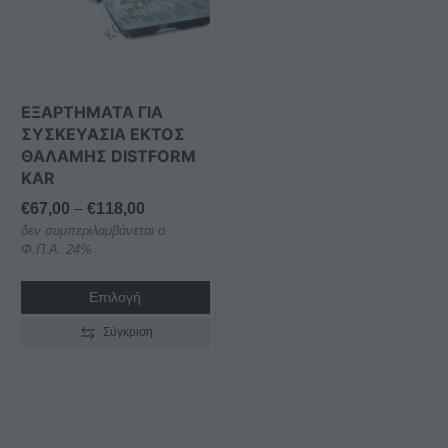
παραλλαγές.
Οι
επιλογές
μπορούν
ΕΞΑΡΤΗΜΑΤΑ ΓΙΑ
να
ΣΥΣΚΕΥΑΣΙΑ ΕΚΤΟΣ
επιλεγούν
ΘΑΛΑΜΗΣ DISTFORM
στη
KAR
σελίδα
Price
€
67,00
–
€
118,00
του
δεν συμπεριλαμβάνεται ο
range:
προϊόντος
Φ.Π.Α. 24%
€67,00
through
Επιλογή
€118,00
Σύγκριση