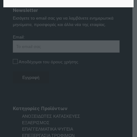
Newsletter
Εισάγετε το email σας για να λαμβάνετε ενημερωτικά
μηνύματα, προσφορές και άλλα νέα της εταιρίας.
Email:
Αποδέχομαι του όρους χρήσης
Κατηγορίες Προϊόντων
ΑΝΟΞΕΙΔΩΤΕΣ ΚΑΤΑΣΚΕΥΕΣ
ΕΞΑΕΡΙΣΜΟΣ
ΕΠΑΓΓΕΛΜΑΤΙΚΑ ΨΥΓΕΙΑ
ΕΠΕΞΕΡΓΑΣΙΑ ΤΡΟΦΙΜΩΝ