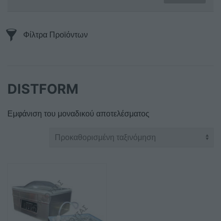
Φίλτρα Προϊόντων
DISTFORM
Εμφάνιση του μοναδικού αποτελέσματος
Αυτό
το
προϊόν
έχει
πολλαπλές