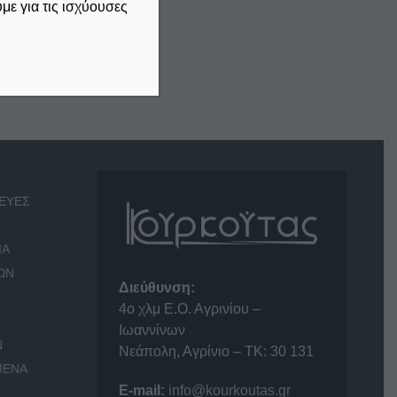
ε για τις ισχύουσες
ΕΥΕΣ
ΙΑ
ΩΝ
Διεύθυνση:
4o χλμ Ε.Ο. Αγρινίου –
Ιωαννίνων
Ν
Νεάπολη, Αγρίνιο – ΤΚ: 30 131
ΜΕΝΑ
E-mail:
info@kourkoutas.gr