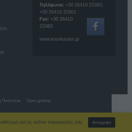
Τηλέφωνα:
+30 26410 23382
,
+30 26410 32801
Fax:
+30 26410
23360
ΕΙΑ
www.kourkoutas.gr
ΦΕ
ή Ποιότητας
Όροι χρήσης
ιαθέσιμο για τις online παραγγελίες σας
Απόρριψη