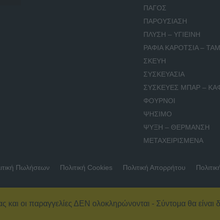
ΠΑΓΟΣ
ΠΑΡΟΥΣΙΑΣΗ
ΠΛΥΣΗ – ΥΓΙΕΙΝΗ
ΡΑΦΙΑ ΚΑΡΟΤΣΙΑ – ΤΑΜ
ΣΚΕΥΗ
ΣΥΣΚΕΥΑΣΙΑ
ΣΥΣΚΕΥΕΣ ΜΠΑΡ – ΚΑ
ΦΟΥΡΝΟΙ
ΨΗΣΙΜΟ
ΨΥΞΗ – ΘΕΡΜΑΝΣΗ
ΜΕΤΑΧΕΙΡΙΣΜΕΝΑ
ιτική Πωλήσεων
Πολιτική Cookies
Πολιτική Απορρήτου
Πολιτικ
ας και οι παραγγελίες ΔΕΝ ολοκληρώνονται - Σύντομα θα είναι δ
© 2026 Εξοπλισμός Καταστημάτων – ΚΟΥΡΚΟΥΤΑΣ