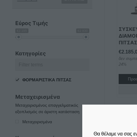
Εύρος Τιμής
ΣΥΣΚΕ
€2 185
€2 830
ΔΙΑΜΟ
ΠΙΤΣΑΣ
€
2.185,
Κατηγορίες
δεν συμπε
24%
Προσ
ΦΟΡΜΑΡΙΣΤΙΚΑ ΠΙΤΣΑΣ
Μεταχειρισμένα
Μεταχειρισμένος επαγγελματικός
εξοπλισμός σε άριστη κατάσταση
Μεταχειρισμένα
Θα θέλαμε να σας ε