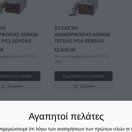
ΥH
ΣΥΣΚΕΥH
ΡΦΩΣΗΣ ΚΩΝΩΝ
ΔΙΑΜΟΡΦΩΣΗΣ ΚΩΝΩΝ
 PC2 SERGAS
ΠΙΤΣΑΣ PC4 SERGAS
00
€
2.830,00
ριλαμβάνεται ο Φ.Π.Α.
δεν συμπεριλαμβάνεται ο Φ.Π.Α.
24%
θήκη στο καλάθι
Προσθήκη στο καλάθι
Σύγκριση
Σύγκριση
Αγαπητοί πελάτες
νημερώσουμε ότι λόγω των ανατιμήσεων των πρώτων υλών οι 