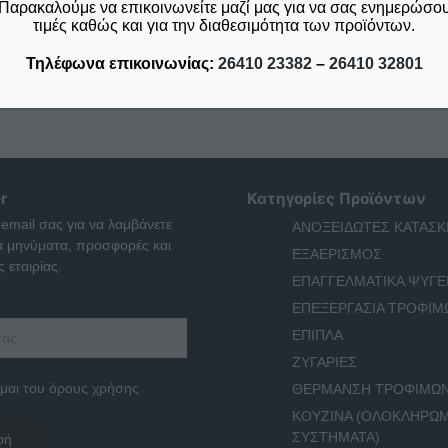
Παρακαλούμε να επικοινωνείτε μαζί μας για να σας ενημερώσουμ
τιμές καθώς και για την διαθεσιμότητα των προϊόντων.
Τηλέφωνα επικοινωνίας:
26410 23382
–
26410 32801
r
Κατηγορίες Προϊόντων
 email σας για να λαμβάνετε
ΑΝΟΞΕΙΔΩΤΕΣ ΚΑΤΑΣΚ
ά μηνύματα, προσφορές και
ΕΞΑΕΡΙΣΜΟΣ
 εταιρίας.
ΕΠΑΓΓΕΛΜΑΤΙΚΑ ΨΥΓΕ
ΕΠΕΞΕΡΓΑΣΙΑ ΤΡΟΦΙΜ
ΕΠΙΠΛΑ
ΖΥΓΑΡΙΕΣ
μαι του όρους χρήσης
ΘΕΡΜΑΝΣΗ ΤΡΟΦΙΜΩ
ΚΟΥΖΙΝΑ (ΟΛΟΚΛΗΡΩ
ΣΥΣΤΗΜΑΤΑ)