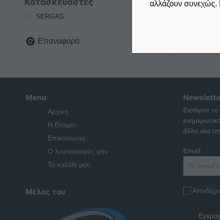
Κατασκευαστές
αλλάζουν συνεχώς. 
SERGAS
Επαναφορά
Menu
Newslette
Εισάγετε το
Αρχική
ενημερωτικ
Η Εταιρία
άλλα νέα της
Επικοινωνία
Email:
Ο λογαριασμός μου
Το καλάθι μου
Αποδέχο
Μέλος του