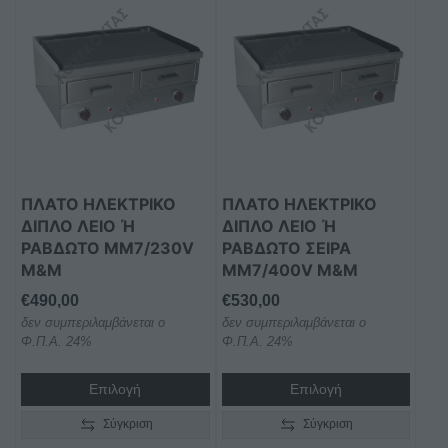
το
το
προϊόν
προϊόν
έχει
έχει
πολλαπλές
πολλαπλές
παραλλαγές.
παραλλαγές.
Οι
Οι
επιλογές
επιλογές
μπορούν
μπορούν
ΠΛΑΤΟ ΗΛΕΚΤΡΙΚΟ
ΠΛΑΤΟ ΗΛΕΚΤΡΙΚΟ
να
να
ΔΙΠΛΟ ΛΕΙΟ Ή Ρ
ΔΙΠΛΟ ΛΕΙΟ Ή Ρ
επιλεγούν
επιλεγούν
ΑΒΔΩΤΟ MM7/230V M
ΑΒΔΩΤΟ ΣΕΙΡΑ M
στη
στη
&M
M7/400V M&M
σελίδα
σελίδα
€
490,00
€
530,00
του
του
δεν συμπεριλαμβάνεται ο
δεν συμπεριλαμβάνεται ο
προϊόντος
προϊόντος
Φ.Π.Α. 24%
Φ.Π.Α. 24%
Επιλογή
Επιλογή
Σύγκριση
Σύγκριση