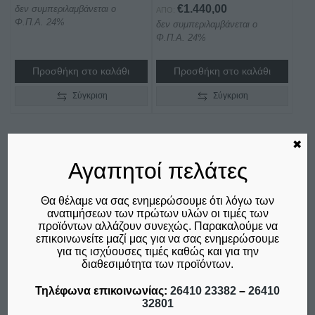
€
1.440,00
δεν συμπεριλαμβάνεται ο
ΑΠΌ:
Φ.Π.Α. 24%
δεν συμπεριλαμβάνεται ο
Φ.Π.Α. 24%
Προσθήκη στο καλάθι
Προσθήκη στο καλάθι
Σύγκριση
Σύγκριση
✖
Αυτό
Αγαπητοί πελάτες
το
προϊόν
Θα θέλαμε να σας ενημερώσουμε ότι λόγω των
έχει
ανατιμήσεων των πρώτων υλών οι τιμές των
προϊόντων αλλάζουν συνεχώς. Παρακαλούμε να
πολλαπλές
επικοινωνείτε μαζί μας για να σας ενημερώσουμε
παραλλαγές.
για τις ισχύουσες τιμές καθώς και για την
Οι
διαθεσιμότητα των προϊόντων.
επιλογές
Τηλέφωνα επικοινωνίας:
26410 23382
–
26410
μπορούν
32801
ΠΛΑΤΩ ΗΛΕΚΤΡΙΚΟ
ΠΛΑΤΏ ΗΛΕΚΤΡΙΚΌ
να