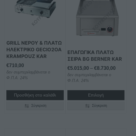
προϊόν
έχει
πολλαπλές
παραλλαγές.
Οι
επιλογές
GRILL ΝΕΡΟΥ & ΠΛΑΤΩ
μπορούν
ΗΛΕΚΤΡΙΚΟ GECIO2OA
ΕΠΑΓΩΓΙΚΑ ΠΛΑΤΩ
να
KRAMPOUZ KAR
ΣΕΙΡΑ BG BERNER KAR
επιλεγούν
€
710,00
στη
Price
€
5.015,00
–
€
8.730,00
δεν συμπεριλαμβάνεται ο
σελίδα
δεν συμπεριλαμβάνεται ο
range:
Φ.Π.Α. 24%
Φ.Π.Α. 24%
του
€5.015,0
προϊόντος
through
Προσθήκη στο καλάθι
Επιλογή
€8.730,0
Σύγκριση
Σύγκριση
Αυτό
Αυτό