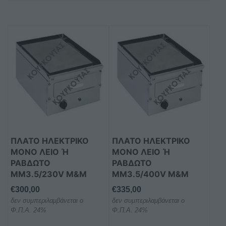
Αυτό
Αυτό
το
το
προϊόν
προϊόν
έχει
έχει
πολλαπλές
πολλαπλές
παραλλαγές.
παραλλαγές.
Οι
Οι
επιλογές
επιλογές
μπορούν
μπορούν
ΠΛΑΤΟ ΗΛΕΚΤΡΙΚΟ
ΠΛΑΤΟ ΗΛΕΚΤΡΙΚΟ
να
να
ΜΟΝΟ ΛΕΙΟ Ή Ρ
ΜΟΝΟ ΛΕΙΟ Ή Ρ
επιλεγούν
επιλεγούν
ΑΒΔΩΤΟ M
ΑΒΔΩΤΟ M
στη
στη
M3.5/230V M&M
M3.5/400V M&M
σελίδα
σελίδα
€
300,00
€
335,00
του
του
δεν συμπεριλαμβάνεται ο
δεν συμπεριλαμβάνεται ο
προϊόντος
προϊόντος
Φ.Π.Α. 24%
Φ.Π.Α. 24%