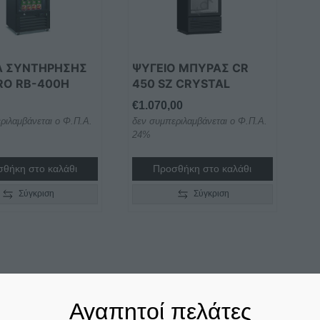
ΝΑ ΣΥΝΤΉΡΗΣΗΣ
ΨΥΓΕΙΟ ΜΠΥΡΑΣ CR
RO RB-400H
450 SZ CRYSTAL
€
1.070,00
ριλαμβάνεται ο Φ.Π.Α.
δεν συμπεριλαμβάνεται ο Φ.Π.Α.
24%
θήκη στο καλάθι
Προσθήκη στο καλάθι
Σύγκριση
Σύγκριση
Αγαπητοί πελάτες