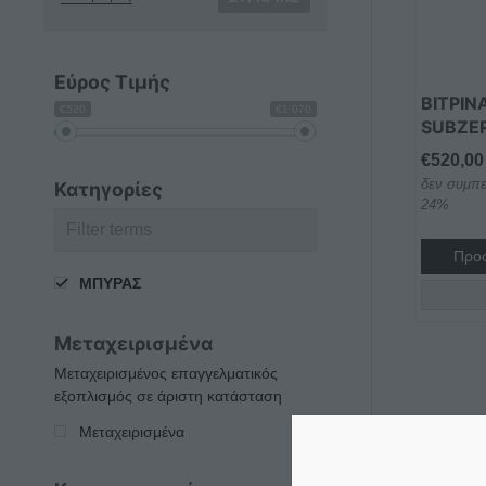
Εύρος Τιμής
ΒΙΤΡΊ
€520
€1 070
SUBZE
€
520,00
δεν συμπε
Κατηγορίες
24%
Προσ
ΜΠΥΡΑΣ
Μεταχειρισμένα
Μεταχειρισμένος επαγγελματικός
εξοπλισμός σε άριστη κατάσταση
Μεταχειρισμένα