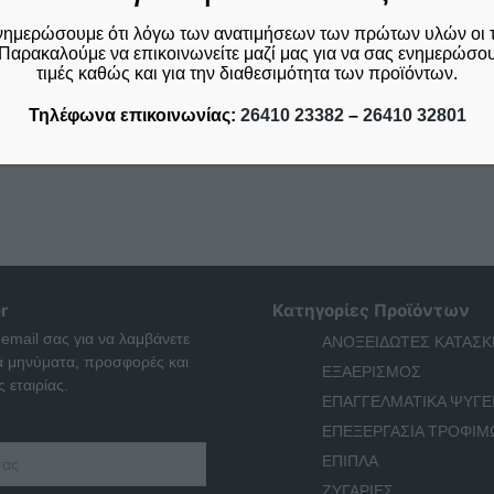
νημερώσουμε ότι λόγω των ανατιμήσεων των πρώτων υλών οι 
Παρακαλούμε να επικοινωνείτε μαζί μας για να σας ενημερώσουμ
τιμές καθώς και για την διαθεσιμότητα των προϊόντων.
Τηλέφωνα επικοινωνίας:
26410 23382
–
26410 32801
r
Κατηγορίες Προϊόντων
 email σας για να λαμβάνετε
ΑΝΟΞΕΙΔΩΤΕΣ ΚΑΤΑΣΚ
ά μηνύματα, προσφορές και
ΕΞΑΕΡΙΣΜΟΣ
 εταιρίας.
ΕΠΑΓΓΕΛΜΑΤΙΚΑ ΨΥΓΕ
ΕΠΕΞΕΡΓΑΣΙΑ ΤΡΟΦΙΜ
ΕΠΙΠΛΑ
ΖΥΓΑΡΙΕΣ