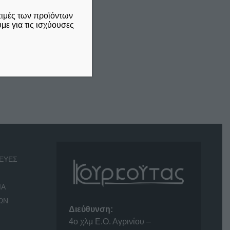
τιμές των προϊόντων
ε για τις ισχύουσες
ΕΥΕΣ
ΙΑ
ΩΝ
Διεύθυνση:
4o χλμ Ε.Ο. Αγρινίου –