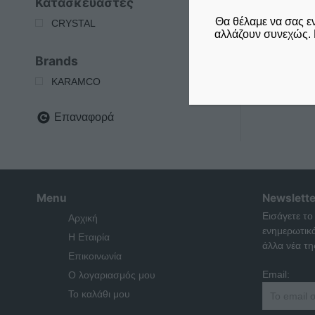
Κατασκευαστές
Θα θέλαμε να σας ε
CRYSTAL
αλλάζουν συνεχώς. 
Brands
KARAMCO
Επαναφορά
Menu
Newslette
Εισάγετε το
Αρχική
ενημερωτικ
Η Εταιρία
άλλα νέα της
Επικοινωνία
Email:
Ο λογαριασμός μου
Το καλάθι μου