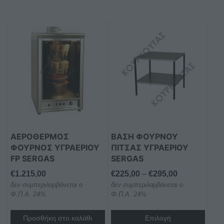
Αυτό
το
προϊόν
έχει
πολλαπλές
παραλλαγές.
Οι
επιλογές
μπορούν
ΑΕΡΟΘΕΡΜΟΣ
ΒΑΣΗ ΦΟΥΡΝΟΥ
να
ΦΟΥΡΝΟΣ ΥΓΡΑΕΡΙΟΥ
ΠΙΤΣΑΣ ΥΓΡΑΕΡΙΟΥ
επιλεγούν
FP SERGAS
SERGAS
στη
Price
€
1.215,00
€
225,00
–
€
295,00
σελίδα
δεν συμπεριλαμβάνεται ο
δεν συμπεριλαμβάνεται ο
range:
του
Φ.Π.Α. 24%
Φ.Π.Α. 24%
€225,00
προϊόντος
through
Προσθήκη στο καλάθι
Επιλογή
€295,00