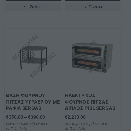
Σύγκριση
Σύγκριση
Αυτό
το
προϊόν
έχει
πολλαπλές
παραλλαγές.
Οι
επιλογές
μπορούν
ΒΑΣΗ ΦΟΥΡΝΟΥ
ΗΛΕΚΤΡΙΚΟΣ
να
ΠΙΤΣΑΣ ΥΓΡΑΕΡΙΟΥ ΜΕ
ΦΟΥΡΝΟΣ ΠΙΤΣΑΣ
επιλεγούν
ΡΑΦΙΑ SERGAS
ΔΙΠΛΟΣ F12L SERGAS
στη
Price
€
350,00
–
€
390,00
€
2.230,00
σελίδα
δεν συμπεριλαμβάνεται ο
range:
δεν συμπεριλαμβάνεται ο
του
Φ.Π.Α. 24%
Φ.Π.Α. 24%
€350,00