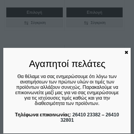
προϊόντος
through
Επιλογή
Επιλογή
€390,00
Σύγκριση
Σύγκριση
✖
Αγαπητοί πελάτες
Θα θέλαμε να σας ενημερώσουμε ότι λόγω των
ανατιμήσεων των πρώτων υλών οι τιμές των
προϊόντων αλλάζουν συνεχώς. Παρακαλούμε να
επικοινωνείτε μαζί μας για να σας ενημερώσουμε
για τις ισχύουσες τιμές καθώς και για την
διαθεσιμότητα των προϊόντων.
ΗΛΕΚΤΡΙΚΟΣ
ΗΛΕΚΤΡΙΚΟΣ
Τηλέφωνα επικοινωνίας:
26410 23382
–
26410
ΦΟΥΡΝΟΣ ΠΙΤΣΑΣ
ΦΟΥΡΝΟΣ ΠΙΤΣΑΣ
32801
ΔΙΠΛΟΣ F8 SERGAS
Κ120 SERGAS