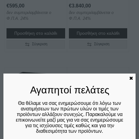
€
595,00
€
3.840,00
δεν συμπεριλαμβάνεται ο
δεν συμπεριλαμβάνεται ο
Φ.Π.Α. 24%
Φ.Π.Α. 24%
Προσθήκη στο καλάθι
Προσθήκη στο καλάθι
Σύγκριση
Σύγκριση
✖
Αγαπητοί πελάτες
Θα θέλαμε να σας ενημερώσουμε ότι λόγω των
ανατιμήσεων των πρώτων υλών οι τιμές των
προϊόντων αλλάζουν συνεχώς. Παρακαλούμε να
επικοινωνείτε μαζί μας για να σας ενημερώσουμε
για τις ισχύουσες τιμές καθώς και για την
διαθεσιμότητα των προϊόντων.
ΒΙΤΡΙΝΑ
ΒΙΤΡΙΝΑ