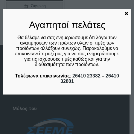
Σύγκριση
✖
Αγαπητοί πελάτες
Θα θέλαμε να σας ενημερώσουμε ότι λόγω των
ανατιμήσεων των πρώτων υλών οι τιμές των
προϊόντων αλλάζουν συνεχώς. Παρακαλούμε να
επικοινωνείτε μαζί μας για να σας ενημερώσουμε
για τις ισχύουσες τιμές καθώς και για την
Menu
διαθεσιμότητα των προϊόντων.
Αρχική
Η Εταιρία
Τηλέφωνα επικοινωνίας:
26410 23382
–
26410
Επικοινωνία
32801
Ο λογαριασμός μου
Το καλάθι μου
Μέλος του