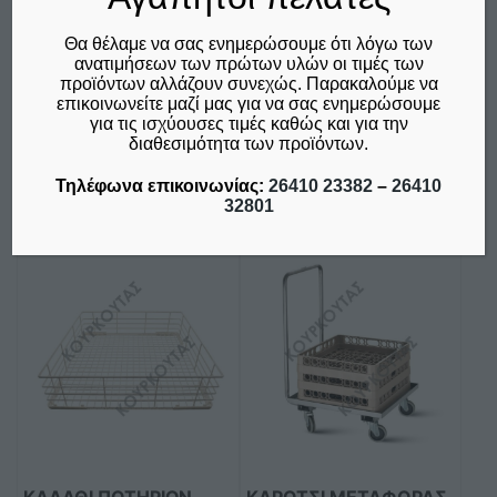
€
56,00
€
57,00
Θα θέλαμε να σας ενημερώσουμε ότι λόγω των
δεν συμπεριλαμβάνεται ο
δεν συμπεριλαμβάνεται ο
ανατιμήσεων των πρώτων υλών οι τιμές των
Φ.Π.Α. 24%
Φ.Π.Α. 24%
προϊόντων αλλάζουν συνεχώς. Παρακαλούμε να
επικοινωνείτε μαζί μας για να σας ενημερώσουμε
Προσθήκη στο καλάθι
Προσθήκη στο καλάθι
για τις ισχύουσες τιμές καθώς και για την
διαθεσιμότητα των προϊόντων.
Σύγκριση
Σύγκριση
Τηλέφωνα επικοινωνίας:
26410 23382
–
26410
32801
ΚΑΛΑΘΙ ΠΟΤΗΡΙΩΝ
ΚΑΡΟΤΣΙ ΜΕΤΑΦΟΡΑΣ