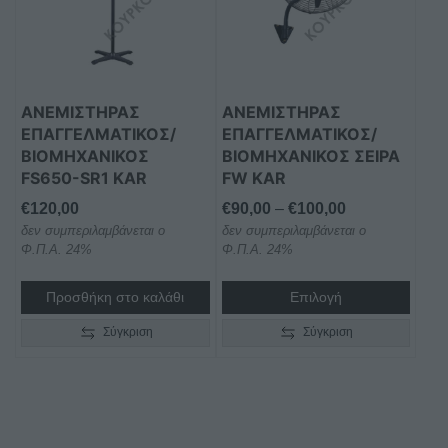
παραλλαγές.
Οι
επιλογές
μπορούν
ΑΝΕΜΙΣΤΗΡΑΣ
ΑΝΕΜΙΣΤΗΡΑΣ
να
ΕΠΑΓΓΕΛΜΑΤΙΚΟΣ/
ΕΠΑΓΓΕΛΜΑΤΙΚΟΣ/
επιλεγούν
ΒΙΟΜΗΧΑΝΙΚΟΣ
ΒΙΟΜΗΧΑΝΙΚΟΣ ΣΕΙΡΑ
στη
FS650-SR1 KAR
FW KAR
σελίδα
Price
€
120,00
€
90,00
–
€
100,00
του
δεν συμπεριλαμβάνεται ο
δεν συμπεριλαμβάνεται ο
range:
προϊόντος
Φ.Π.Α. 24%
Φ.Π.Α. 24%
€90,00
through
Προσθήκη στο καλάθι
Επιλογή
€100,00
Σύγκριση
Σύγκριση