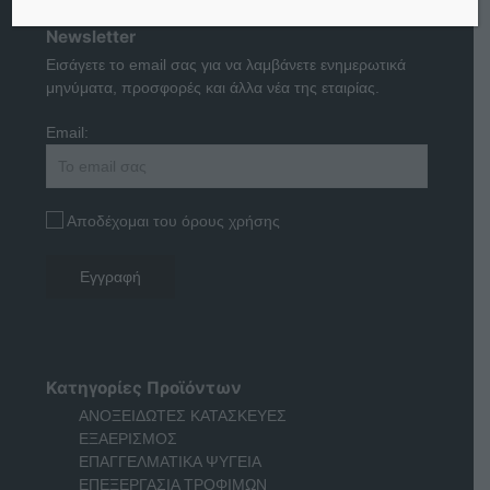
Newsletter
Εισάγετε το email σας για να λαμβάνετε ενημερωτικά
μηνύματα, προσφορές και άλλα νέα της εταιρίας.
Email:
Αποδέχομαι του όρους χρήσης
Κατηγορίες Προϊόντων
ΑΝΟΞΕΙΔΩΤΕΣ ΚΑΤΑΣΚΕΥΕΣ
ΕΞΑΕΡΙΣΜΟΣ
ΕΠΑΓΓΕΛΜΑΤΙΚΑ ΨΥΓΕΙΑ
ΕΠΕΞΕΡΓΑΣΙΑ ΤΡΟΦΙΜΩΝ