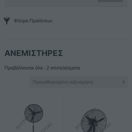
Φίλτρα Προϊόντων
ΑΝΕΜΙΣΤΗΡΕΣ
Προβάλλονται όλα - 2 αποτελέσματα
Αυτό
το
προϊόν
έχει
πολλαπλές