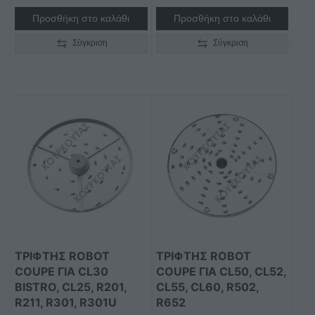
Προσθήκη στο καλάθι
Προσθήκη στο καλάθι
Σύγκριση
Σύγκριση
Αυτό
Αυτό
το
το
προϊόν
προϊόν
έχει
έχει
πολλαπλές
πολλαπλές
παραλλαγές.
παραλλαγές.
Οι
Οι
επιλογές
επιλογές
μπορούν
μπορούν
ΤΡΊΦΤΗΣ ROBOT
ΤΡΊΦΤΗΣ ROBOT
να
να
COUPE ΓΙΑ CL30
COUPE ΓΙΑ CL50, CL52,
επιλεγούν
επιλεγούν
BISTRO, CL25, R201,
CL55, CL60, R502,
στη
στη
R211, R301, R301U
R652
σελίδα
σελίδα