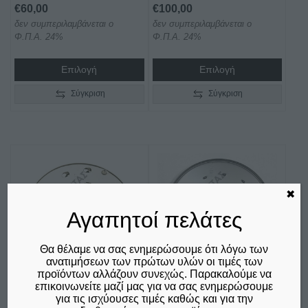
€
60,00
€
100,00
του
του
δεν συμπεριλαμβάνεται ο
δεν συμπεριλαμβάνεται ο
προϊόντος
προϊόντος
Φ.Π.Α. 24%
Φ.Π.Α. 24%
Επιλογή
Επιλογή
Σύγκριση
Σύγκριση
Αυτό
το
προϊόν
✖
έχει
Αγαπητοί πελάτες
πολλαπλές
παραλλαγές.
Θα θέλαμε να σας ενημερώσουμε ότι λόγω των
Οι
ανατιμήσεων των πρώτων υλών οι τιμές των
επιλογές
προϊόντων αλλάζουν συνεχώς. Παρακαλούμε να
επικοινωνείτε μαζί μας για να σας ενημερώσουμε
μπορούν
για τις ισχύουσες τιμές καθώς και για την
ΤΡΊΦΤΗΣ ROBOT
ΤΡΊΦΤΗΣ ΓΙΑ
να