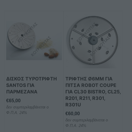
ΔΊΣΚΟΣ ΤΥΡΟΤΡΊΦΤΗ
ΤΡΊΦΤΗΣ Ø6MM ΓΙΑ
SANTOS ΓΙΑ
ΠΊΤΣΑ ROBOT COUPE
ΠΑΡΜΕΖΆΝΑ
ΓΙΑ CL30 BISTRO, CL25,
R201, R211, R301,
€
65,00
R301U
δεν συμπεριλαμβάνεται ο
Φ.Π.Α. 24%
€
60,00
δεν συμπεριλαμβάνεται ο
Φ.Π.Α. 24%