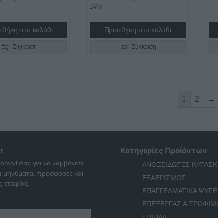
24%
θήκη στο καλάθι
Προσθήκη στο καλάθι
Σύγκριση
Σύγκριση
1
2
→
r
Κατηγορίες Προϊόντων
 email σας για να λαμβάνετε
ΑΝΟΞΕΙΔΩΤΕΣ ΚΑΤΑΣΚ
ά μηνύματα, προσφορές και
ΕΞΑΕΡΙΣΜΟΣ
 εταιρίας.
ΕΠΑΓΓΕΛΜΑΤΙΚΑ ΨΥΓΕ
ΕΠΕΞΕΡΓΑΣΙΑ ΤΡΟΦΙΜ
ΕΠΙΠΛΑ