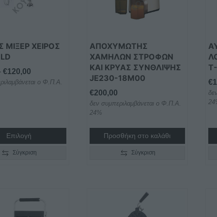
ς
ν
 ΜΙΞΕΡ ΧΕΙΡΟΣ
ΑΠΟΧΥΜΩΤΗΣ
Α
ύν
BLD
ΧΑΜΗΛΩΝ ΣΤΡΟΦΩΝ
Λ
ΚΑΙ ΚΡΥΑΣ ΣΥΝΘΛΙΨΗΣ
T
Price
–
€
120,00
JE230-18M00
€
1
ριλαμβάνεται ο Φ.Π.Α.
range:
€
200,00
δε
€90,00
ος
24
δεν συμπεριλαμβάνεται ο Φ.Π.Α.
through
24%
€120,00
Επιλογή
Προσθήκη στο καλάθι
Σύγκριση
Σύγκριση