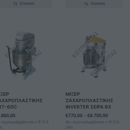
Σύγκριση
Σύγκριση
Αυτό
το
προϊόν
έχει
πολλαπλές
παραλλαγές.
Οι
επιλογές
μπορούν
να
ΙΞΕΡ
ΜΙΞΕΡ
επιλεγούν
ΑΧΑΡΟΠΛΑΣΤΙΚΗΣ
ΖΑΧΑΡΟΠΛΑΣΤΙΚΗΣ
RT-60C
INVERTER ΣΕΙΡΑ BX
στη
σελίδα
Price
.660,00
€
770,00
–
€
6.700,00
του
ν συμπεριλαμβάνεται ο Φ.Π.Α.
δεν συμπεριλαμβάνεται ο Φ.Π.Α.
range:
προϊόντος
%
24%
€770,00