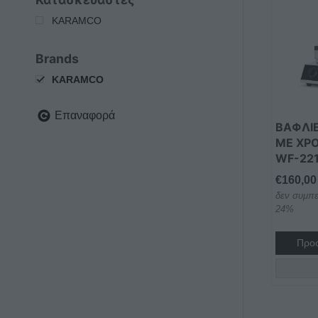
KARAMCO
Brands
KARAMCO
Επαναφορά
ΒΑΦΛΙ
ΜΕ ΧΡ
WF-22
€
160,00
δεν συμπε
24%
Προσ