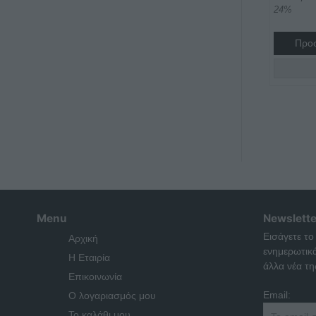
24%
Προσ
Menu
Newslette
Εισάγετε το
Αρχική
ενημερωτικ
Η Εταιρία
άλλα νέα της
Επικοινωνία
Email:
Ο λογαριασμός μου
Το καλάθι μου