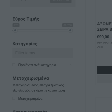
Οι
επιλογέ
μπορού
Εύρος Τιμής
να
ΑΞΟΝΕΣ
€70
€6 700
επιλεγο
ΣΕΙΡΑ 
στη
€
90,00
σελίδα
δεν συμπε
Κατηγορίες
του
24%
προϊόντ
Προϊόντα ανά κατηγορία
Μεταχειρισμένα
Μεταχειρισμένος επαγγελματικός
εξοπλισμός σε άριστη κατάσταση
Μεταχειρισμένα
Κατασκευαστές