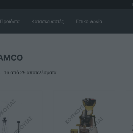
Προϊόντα
Κατασκευαστές
Επικοινωνία
AMCO
1–16 από 29 αποτελέσματα
λές
γές.