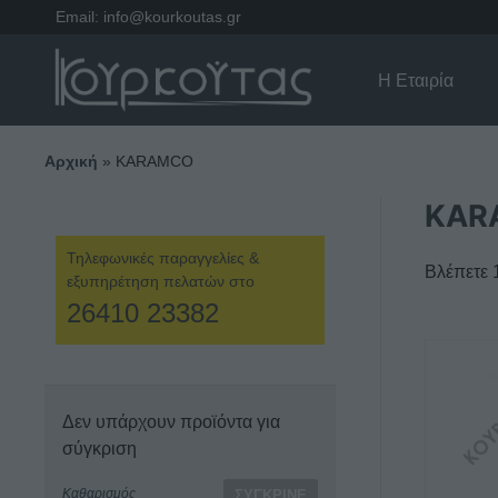
Email:
info@kourkoutas.gr
Η Εταιρία
Αρχική
»
KARAMCO
KAR
Τηλεφωνικές παραγγελίες &
Βλέπετε 
εξυπηρέτηση πελατών στο
26410 23382
Αυτό
το
προϊόν
Δεν υπάρχουν προϊόντα για
έχει
σύγκριση
πολλαπ
παραλλα
Καθαρισμός
ΣΎΓΚΡΙΝΕ