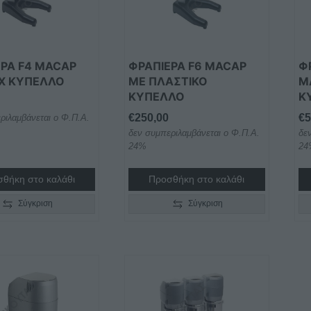
ΈΡΑ F4 MACAP
ΦΡΑΠΙΈΡΑ F6 MACAP
Φ
OX ΚΎΠΕΛΛΟ
ΜΕ ΠΛΑΣΤΙΚΌ
M
ΚΎΠΕΛΛΟ
Κ
€
250,00
€
5
ριλαμβάνεται ο Φ.Π.Α.
δεν συμπεριλαμβάνεται ο Φ.Π.Α.
δε
24%
24
θήκη στο καλάθι
Προσθήκη στο καλάθι
Σύγκριση
Σύγκριση