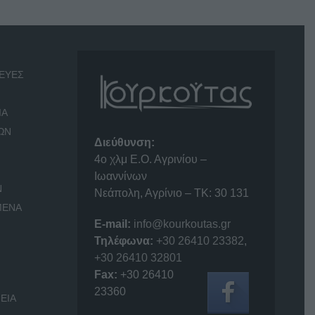
ΕΥΕΣ
ΙΑ
ΩΝ
Διεύθυνση:
4o χλμ Ε.Ο. Αγρινίου –
Ιωαννίνων
Ν
Νεάπολη, Αγρίνιο – ΤΚ: 30 131
ΜΕΝΑ
E-mail:
info@kourkoutas.gr
Τηλέφωνα:
+30 26410 23382
,
+30 26410 32801
Fax:
+30 26410
23360
ΕΙΑ