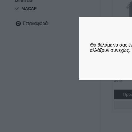
MACAP
Επαναφορά
Θα θέλαμε να σας ε
ΦΡΑΠΙΈ
αλλάζουν συνεχώς. 
MACAP
ΚΎΠΕΛ
€
240,00
δεν συμπε
24%
Προσ