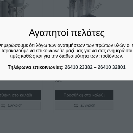
Αγαπητοί πελάτες
νημερώσουμε ότι λόγω των ανατιμήσεων των πρώτων υλών οι 
ΡΑ ΤΟΊΧΟΥ F6P
ΦΡΑΠΙΈΡΑ ΤΡΙΠΛΉ F6T
Παρακαλούμε να επικοινωνείτε μαζί μας για να σας ενημερώσουμ
 ΜΕ ΠΛΑΣΤΙΚΌ
MACAP ΜΕ ΠΛΑΣΤΙΚΆ
τιμές καθώς και για την διαθεσιμότητα των προϊόντων.
ΛΟ
ΚΎΠΕΛΛΑ
Τηλέφωνα επικοινωνίας:
26410 23382
–
26410 32801
€
705,00
ριλαμβάνεται ο Φ.Π.Α.
δεν συμπεριλαμβάνεται ο Φ.Π.Α.
24%
θήκη στο καλάθι
Προσθήκη στο καλάθι
Σύγκριση
Σύγκριση