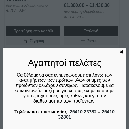
Price
€
1.360,00
–
€
1.430,00
δεν συμπεριλαμβάνεται ο
του
Φ.Π.Α. 24%
δεν συμπεριλαμβάνεται ο
range:
προϊόντος
Φ.Π.Α. 24%
€1.360,0
through
Προσθήκη στο καλάθι
Επιλογή
€1.430,0
Σύγκριση
Σύγκριση
✖
Αγαπητοί πελάτες
Θα θέλαμε να σας ενημερώσουμε ότι λόγω των
ανατιμήσεων των πρώτων υλών οι τιμές των
προϊόντων αλλάζουν συνεχώς. Παρακαλούμε να
επικοινωνείτε μαζί μας για να σας ενημερώσουμε
για τις ισχύουσες τιμές καθώς και για την
διαθεσιμότητα των προϊόντων.
Τηλέφωνα επικοινωνίας:
26410 23382
–
26410
32801
ΦΟΡΜΑΡΙΣΤΙΚΟ
ΤΥΡΟΤΡΙΦΤΗΣ SIRMAN