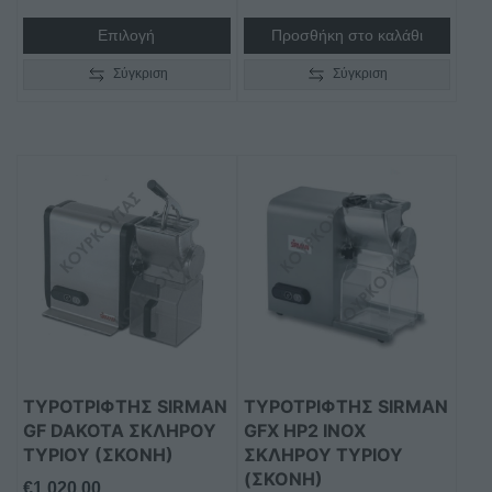
προϊόντος
through
Επιλογή
Προσθήκη στο καλάθι
€290,00
Σύγκριση
Σύγκριση
Αυτό
το
προϊόν
έχει
πολλαπλές
παραλλαγές.
Οι
επιλογές
μπορούν
ΤΥΡΟΤΡΙΦΤΗΣ SIRMAN
ΤΥΡΟΤΡΙΦΤΗΣ SIRMAN
να
GF DAKOTA ΣΚΛΗΡΟΥ
GFX HP2 INOX
επιλεγούν
ΤΥΡΙΟΥ (ΣΚΟΝΗ)
ΣΚΛΗΡΟΥ ΤΥΡΙΟΥ
στη
(ΣΚΟΝΗ)
€
1.020,00
σελίδα