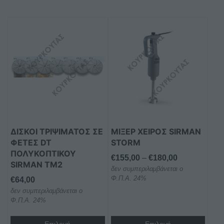
Αυτό
Αυτό
το
το
προϊόν
προϊόν
έχει
έχει
πολλαπλές
πολλαπλές
παραλλαγές.
παραλλαγές.
Οι
Οι
επιλογές
επιλογές
μπορούν
μπορούν
ΔΙΣΚΟΙ ΤΡΙΨΙΜΑΤΟΣ ΣΕ
ΜΙΞΕΡ ΧΕΙΡΟΣ SIRMAN
να
να
ΦΕΤΕΣ DT
STORM
επιλεγούν
επιλεγούν
ΠΟΛΥΚΟΠΤΙΚΟΥ
στη
στη
Price
€
155,00
–
€
180,00
SIRMAN TM2
σελίδα
σελίδα
δεν συμπεριλαμβάνεται ο
range:
Φ.Π.Α. 24%
€
64,00
του
του
€155,00
δεν συμπεριλαμβάνεται ο
προϊόντος
προϊόντος
through
Φ.Π.Α. 24%
€180,00