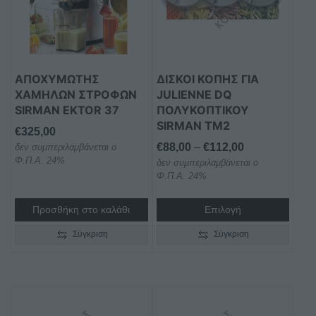
παραλλαγές.
Οι
επιλογές
μπορούν
ΑΠΟΧΥΜΩΤΗΣ
ΔΙΣΚΟΙ ΚΟΠΗΣ ΓΙΑ
να
ΧΑΜΗΛΩΝ ΣΤΡΟΦΩΝ
JULIENNE DQ
επιλεγούν
SIRMAN EKTOR 37
ΠΟΛΥΚΟΠΤΙΚΟΥ
στη
SIRMAN TM2
€
325,00
σελίδα
Price
€
88,00
–
€
112,00
δεν συμπεριλαμβάνεται ο
του
Φ.Π.Α. 24%
δεν συμπεριλαμβάνεται ο
range:
προϊόντος
Φ.Π.Α. 24%
€88,00
through
Προσθήκη στο καλάθι
Επιλογή
€112,00
Σύγκριση
Σύγκριση
Αυτό
Αυτό
το
το