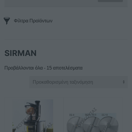
Φίλτρα Προϊόντων
SIRMAN
Προβάλλονται όλα - 15 αποτελέσματα
Αυτό
το
προϊόν
έχει
πολλαπλές