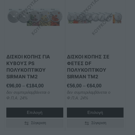
προϊόν
προϊόν
έχει
έχει
πολλαπλές
πολλαπλές
παραλλαγές.
παραλλαγές.
Οι
Οι
επιλογές
επιλογές
μπορούν
μπορούν
ΔΙΣΚΟΙ ΚΟΠΗΣ ΓΙΑ
ΔΙΣΚΟΙ ΚΟΠΗΣ ΣΕ
να
να
ΚΥΒΟΥΣ PS
ΦΕΤΕΣ DF
επιλεγούν
επιλεγούν
ΠΟΛΥΚΟΠΤΙΚΟΥ
ΠΟΛΥΚΟΠΤΙΚΟΥ
στη
στη
SIRMAN TM2
SIRMAN TM2
σελίδα
σελίδα
Price
Price
€
96,00
–
€
184,00
€
56,00
–
€
64,00
του
του
δεν συμπεριλαμβάνεται ο
range:
δεν συμπεριλαμβάνεται ο
range:
προϊόντος
προϊόντος
Φ.Π.Α. 24%
Φ.Π.Α. 24%
€96,00
€56,00
through
through
Επιλογή
Επιλογή
€184,00
€64,00
Σύγκριση
Σύγκριση