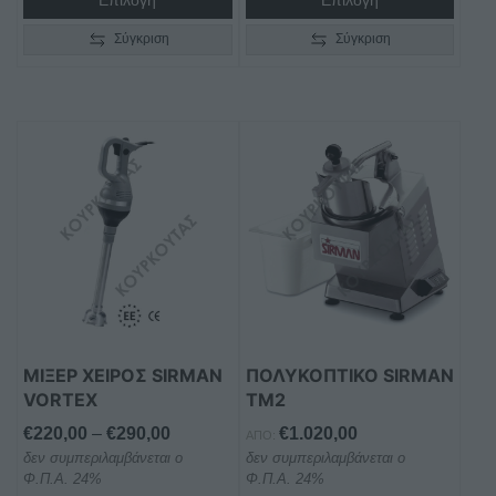
Επιλογή
Επιλογή
Σύγκριση
Σύγκριση
Αυτό
το
προϊόν
έχει
πολλαπλές
παραλλαγές.
Οι
επιλογές
μπορούν
ΜΙΞΕΡ ΧΕΙΡΟΣ SIRMAN
ΠΟΛΥΚΟΠΤΙΚΟ SIRMAN
να
VORTEX
TM2
επιλεγούν
στη
Price
€
220,00
–
€
290,00
€
1.020,00
ΑΠΌ:
σελίδα
δεν συμπεριλαμβάνεται ο
range:
δεν συμπεριλαμβάνεται ο
Φ.Π.Α. 24%
Φ.Π.Α. 24%
του
€220,00