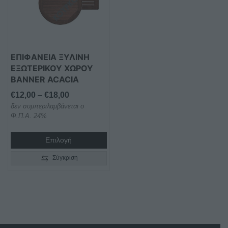
παραλλαγές.
Οι
επιλογές
μπορούν
ΕΠΙΦΑΝΕΙΑ ΞΥΛΙΝΗ
να
ΕΞΩΤΕΡΙΚΟΥ ΧΩΡΟΥ
επιλεγούν
BANNER ACACIA
στη
Price
€
12,00
–
€
18,00
σελίδα
δεν συμπεριλαμβάνεται ο
range:
του
Φ.Π.Α. 24%
€12,00
προϊόντος
through
Επιλογή
€18,00
Σύγκριση