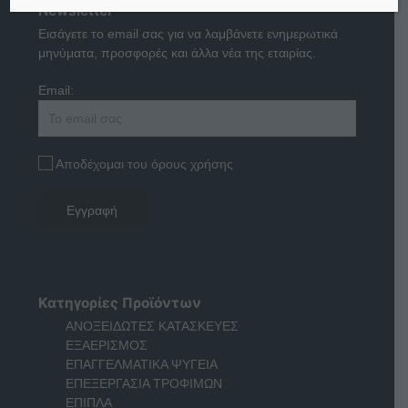
Newsletter
Εισάγετε το email σας για να λαμβάνετε ενημερωτικά
μηνύματα, προσφορές και άλλα νέα της εταιρίας.
Email:
Αποδέχομαι του όρους χρήσης
Κατηγορίες Προϊόντων
ΑΝΟΞΕΙΔΩΤΕΣ ΚΑΤΑΣΚΕΥΕΣ
ΕΞΑΕΡΙΣΜΟΣ
ΕΠΑΓΓΕΛΜΑΤΙΚΑ ΨΥΓΕΙΑ
ΕΠΕΞΕΡΓΑΣΙΑ ΤΡΟΦΙΜΩΝ
ΕΠΙΠΛΑ