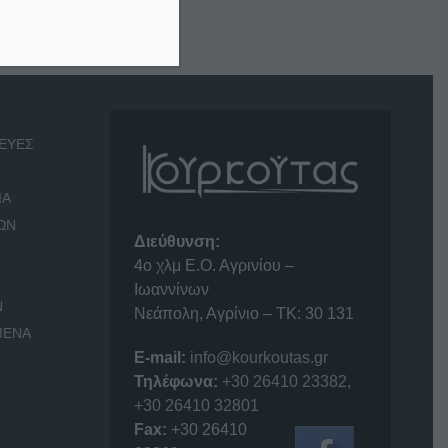
ΕΥΕΣ
ΙΑ
ΩΝ
Διεύθυνση:
4o χλμ Ε.Ο. Αγρινίου –
Ιωαννίνων
Ν
Νεάπολη, Αγρίνιο – ΤΚ: 30 131
ΜΕΝΑ
E-mail:
info@kourkoutas.gr
Τηλέφωνα:
+30 26410 23382
,
+30 26410 32801
Fax:
+30 26410