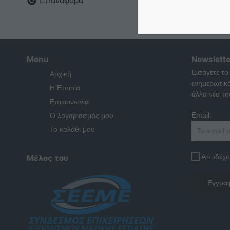
Επαναφορά
Menu
Newslette
Εισάγετε το
Αρχική
ενημερωτικ
Η Εταιρία
άλλα νέα της
Επικοινωνία
Email:
Ο λογαριασμός μου
Το καλάθι μου
Αποδέχο
Μέλος του