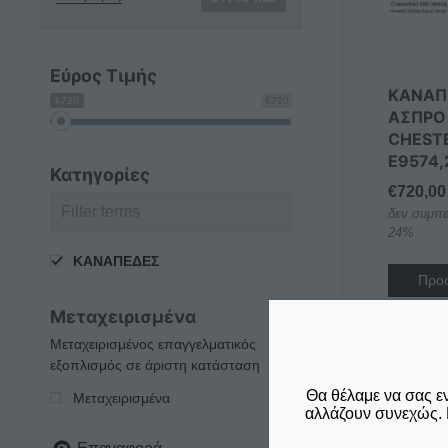
Εύρος Τιμής
ΚΑΝΑΠ
€720
€720
ΆΣΠΡΟ
CHESTE
E9574,
Κατηγορίες
€
720,00
δεν συμπε
24%
ΚΑΝΑΠΕΔΕΣ
Προσ
Μεταχειρισμένα
Μεταχειρισμένος επαγγελματικός
εξοπλισμός σε άριστη κατάσταση
Θα θέλαμε να σας ε
Μεταχειρισμένα
αλλάζουν συνεχώς. 