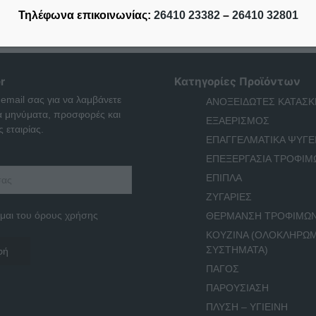
Τηλέφωνα επικοινωνίας:
26410 23382
–
26410 32801
r
Κατηγορίες Προϊόντων
 email σας για να λαμβάνετε
ΑΝΟΞΕΙΔΩΤΕΣ ΚΑΤΑΣΚ
ά μηνύματα, προσφορές και
ΕΞΑΕΡΙΣΜΟΣ
 εταιρίας.
ΕΠΑΓΓΕΛΜΑΤΙΚΑ ΨΥΓΕ
ΕΠΕΞΕΡΓΑΣΙΑ ΤΡΟΦΙΜ
ΕΠΙΠΛΑ
ΖΥΓΑΡΙΕΣ
μαι του όρους χρήσης
ΘΕΡΜΑΝΣΗ ΤΡΟΦΙΜΩ
ΚΟΥΖΙΝΑ (ΟΛΟΚΛΗΡΩ
ΣΥΣΤΗΜΑΤΑ)
ΠΑΓΟΣ
ΠΑΡΟΥΣΙΑΣΗ
ΠΛΥΣΗ – ΥΓΙΕΙΝΗ