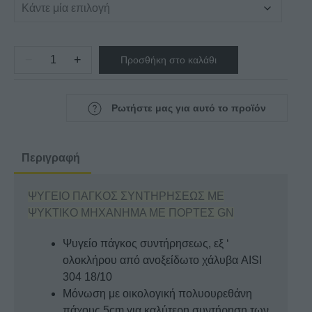
−
+
Προσθήκη στο καλάθι
ΨΥΓΕΙΟ
ΠΑΓΚΟΣ
ΣΥΝΤΗΡΗΣΕΩΣ
Ρωτήστε μας για αυτό το προϊόν
ΜΕ
ΨΥΚΤΙΚΟ
ΜΗΧΑΝΗΜΑ
Περιγραφή
ΣΕΙΡΑ
70
ΨΥΓΕΙΟ ΠΑΓΚΟΣ ΣΥΝΤΗΡΗΣΕΩΣ ΜΕ
ΜΕ
ΨΥΚΤΙΚΟ ΜΗΧΑΝΗΜΑ ΜΕ ΠΟΡΤΕΣ GN
ΠΟΡΤΕΣ
GN
Ψυγείο πάγκος συντήρησεως, εξ ‘
ποσότητα
ολοκλήρου από ανοξείδωτο χάλυβα AISI
304 18/10
Μόνωση με οικολογική πολυουρεθάνη
πάχους 5cm για καλύτερη συντήρηση των