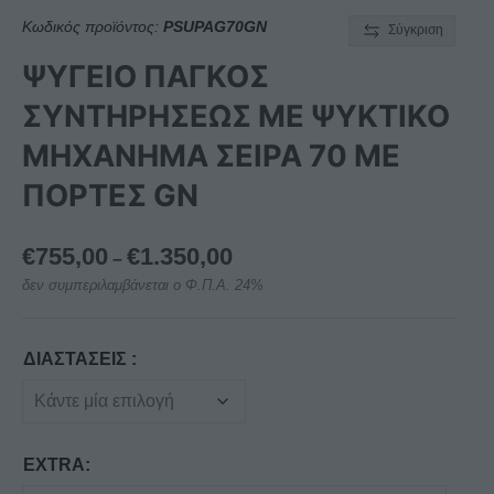
Κωδικός προϊόντος:
PSUPAG70GN
Σύγκριση
ΨΥΓΕΙΟ ΠΑΓΚΟΣ
ΣΥΝΤΗΡΗΣΕΩΣ ΜΕ ΨΥΚΤΙΚΟ
ΜΗΧΑΝΗΜΑ ΣΕΙΡΑ 70 ΜΕ
ΠΟΡΤΕΣ GN
Price
€
755,00
€
1.350,00
–
range:
δεν συμπεριλαμβάνεται ο Φ.Π.Α. 24%
€755,00
through
€1.350,00
ΔΙΑΣΤΑΣΕΙΣ :
EXTRA: