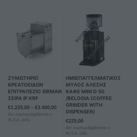
Αυτό
το
προϊόν
έχει
πολλαπλές
παραλλαγές.
Οι
επιλογές
μπορούν
ΖΥΜΩΤΗΡΙΟ
ΗΜΙΕΠΑΓΓΕΛΜΑΤΙΚΟΣ
να
ΚΡΕΑΤΟΕΙΔΩΝ
ΜΥΛΟΣ ΑΛΕΣΗΣ
επιλεγούν
ΕΠΙΤΡΑΠΕΖΙΟ SIRMAN
ΚΑΦΕ MINI D 50
στη
ΣΕΙΡΑ IP KRF
/BELOGIA (COFFEE
GRINDER WITH
σελίδα
Price
€
1.225,00
–
€
3.400,00
DISPENSER)
του
δεν συμπεριλαμβάνεται ο
range:
προϊόντος
Φ.Π.Α. 24%
€
225,00
€1.225,00
δεν συμπεριλαμβάνεται ο
through
Φ.Π.Α. 24%
€3.400,00