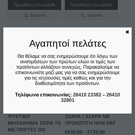
Προσθήκη στο καλάθι
Προσθήκη στο καλάθι
Σύγκριση
Σύγκριση
✖
Αγαπητοί πελάτες
Αυτό
Αυτό
το
το
Θα θέλαμε να σας ενημερώσουμε ότι λόγω των
προϊόν
προϊόν
ανατιμήσεων των πρώτων υλών οι τιμές των
έχει
έχει
προϊόντων αλλάζουν συνεχώς. Παρακαλούμε να
πολλαπλές
πολλαπλές
επικοινωνείτε μαζί μας για να σας ενημερώσουμε
για τις ισχύουσες τιμές καθώς και για την
παραλλαγές.
παραλλαγές.
διαθεσιμότητα των προϊόντων.
Οι
Οι
επιλογές
επιλογές
Τηλέφωνα επικοινωνίας:
26410 23382
–
26410
32801
μπορούν
μπορούν
ΨΥΓΕΙΟ ΠΑΓΚΟΣ
ΚΡΕΑΤΟΜΗΧΑΝΗ
να
να
ΣΥΝΤΗΡΗΣΕΩΣ ΜΕ
ΕΠΑΓΓΕΛΜΑΤΙΚΗ
επιλεγούν
επιλεγούν
ΨΥΚΤΙΚΟ
22ΑΡΑ / 32ΑΡΑ ΜΕ
στη
στη
ΜΗΧΑΝΗΜΑ ΣΕΙΡΑ 70
ΠΡΟΚΟΠΤΗ HFM KRF
ΜΕ ΠΟΡΤΕΣ GN
σελίδα
σελίδα
Price
€
630,00
–
€
735,00