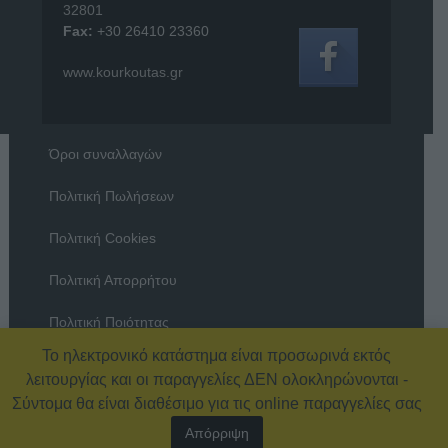
32801
Fax:
+30 26410 23360
www.kourkoutas.gr
Όροι συναλλαγών
Πολιτική Πωλήσεων
Πολιτική Cookies
Πολιτική Απορρήτου
Πολιτική Ποιότητας
Το ηλεκτρονικό κατάστημα είναι προσωρινά εκτός
Όροι χρήσης
λειτουργίας και οι παραγγελίες ΔΕΝ ολοκληρώνονται -
Σύντομα θα είναι διαθέσιμο για τις online παραγγελίες σας
Απόρριψη
© 2026 Εξοπλισμός Καταστημάτων – ΚΟΥΡΚΟΥΤΑΣ