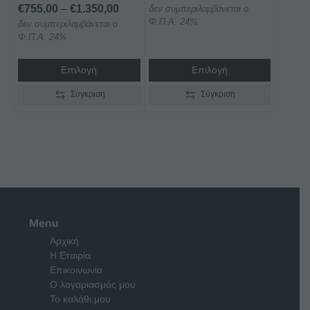
του
του
Price
€
755,00
–
€
1.350,00
δεν συμπεριλαμβάνεται ο
range:
προϊόντος
προϊόντος
Φ.Π.Α. 24%
δεν συμπεριλαμβάνεται ο
range:
€630,00
Φ.Π.Α. 24%
€755,00
through
through
€735,00
Επιλογή
Επιλογή
€1.350,00
Σύγκριση
Σύγκριση
Menu
Αρχική
Η Εταιρία
Επικοινωνία
Ο λογαριασμός μου
Το καλάθι μου