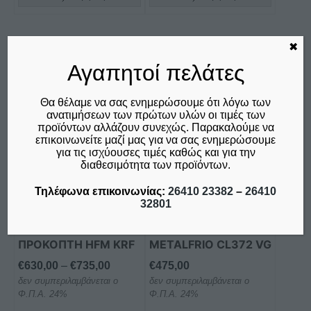
✖
Αυτό
Αγαπητοί πελάτες
το
προϊόν
Θα θέλαμε να σας ενημερώσουμε ότι λόγω των
έχει
ανατιμήσεων των πρώτων υλών οι τιμές των
πολλαπλές
προϊόντων αλλάζουν συνεχώς. Παρακαλούμε να
επικοινωνείτε μαζί μας για να σας ενημερώσουμε
παραλλαγές.
για τις ισχύουσες τιμές καθώς και για την
Οι
διαθεσιμότητα των προϊόντων.
επιλογές
Τηλέφωνα επικοινωνίας:
26410 23382
–
26410
μπορούν
ΚΡΕΑΤΟΜΗΧΑΝΗ
ΒΙΤΡΙΝΑ ΕΠΙΔΑΠΕΔΙΑ
32801
να
ΕΠΑΓΓΕΛΜΑΤΙΚΗ
ΣΥΝΤΗΡΗΣΗΣ-
επιλεγούν
22ΑΡΑ / 32ΑΡΑ ΜΕ
ΑΝΑΨΥΚΤΙΚΩΝ
στη
ΠΡΟΚΟΠΤΗ HFM KRF
METALFRIO CL372 VG
σελίδα
Price
€
630,00
–
€
735,00
€
475,00
του
δεν συμπεριλαμβάνεται ο
range:
δεν συμπεριλαμβάνεται ο
προϊόντος
Φ.Π.Α. 24%
Φ.Π.Α. 24%
€630,00