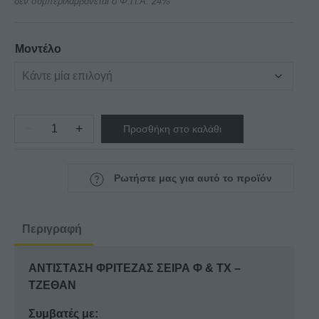
δεν συμπεριλαμβάνεται ο Φ.Π.Α. 24%
€26,00
through
€45,00
Μοντέλο
−
+
Προσθήκη στο καλάθι
ΑΝΤΙΣΤΑΣΗ
ΦΡΙΤΕΖΑΣ
ΣΕΙΡΑ
Ρωτήστε μας για αυτό το προϊόν
Φ
&
TX
Περιγραφή
-
ΤΖΕΘΑΝ
ΑΝΤΙΣΤΑΣΗ ΦΡΙΤΕΖΑΣ ΣΕΙΡΑ Φ & TX –
ποσότητα
ΤΖΕΘΑΝ
Συμβατές με: