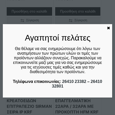
Προσθήκη στο καλάθι
Προσθήκη στο καλάθι
Σύγκριση
Σύγκριση
✖
Αγαπητοί πελάτες
Αυτό
Αυτό
Θα θέλαμε να σας ενημερώσουμε ότι λόγω των
το
το
ανατιμήσεων των πρώτων υλών οι τιμές των
προϊόν
προϊόν
προϊόντων αλλάζουν συνεχώς. Παρακαλούμε να
έχει
έχει
επικοινωνείτε μαζί μας για να σας ενημερώσουμε
για τις ισχύουσες τιμές καθώς και για την
πολλαπλές
πολλαπλές
διαθεσιμότητα των προϊόντων.
παραλλαγές.
παραλλαγές.
Οι
Οι
Τηλέφωνα επικοινωνίας:
26410 23382
–
26410
32801
επιλογές
επιλογές
μπορούν
μπορούν
ΖΥΜΩΤΗΡΙΟ
ΚΡΕΑΤΟΜΗΧΑΝΗ
να
να
ΚΡΕΑΤΟΕΙΔΩΝ
ΕΠΑΓΓΕΛΜΑΤΙΚΗ
επιλεγούν
επιλεγούν
ΕΠΙΤΡΑΠΕΖΙΟ SIRMAN
22ΑΡΑ / 32ΑΡΑ ΜΕ
στη
στη
ΣΕΙΡΑ IP KRF
ΠΡΟΚΟΠΤΗ HFM KRF