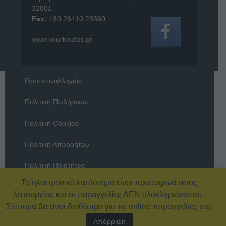
32801
Fax:
+30 26410 23360
www.kourkoutas.gr
Όροι συναλλαγών
Πολιτική Πωλήσεων
Πολιτική Cookies
Πολιτική Απορρήτου
Πολιτική Ποιότητας
Το ηλεκτρονικό κατάστημα είναι προσωρινά εκτός
Όροι χρήσης
λειτουργίας και οι παραγγελίες ΔΕΝ ολοκληρώνονται -
Σύντομα θα είναι διαθέσιμο για τις online παραγγελίες σας
Απόρριψη
© 2026 Εξοπλισμός Καταστημάτων – ΚΟΥΡΚΟΥΤΑΣ