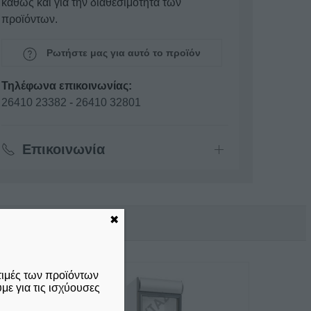
καθώς και για την διαθεσιμότητα των
προϊόντων.
Ρωτήστε μας για αυτό το προϊόν
Τηλέφωνα επικοινωνίας:
26410 23382
-
26410 32801
Επικοινωνία
✖
τιμές των προϊόντων
ε για τις ισχύουσες