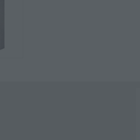
BK
10
ποσότητα