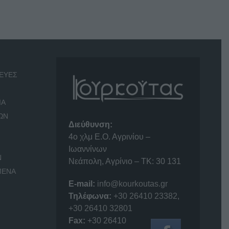
ΕΥΕΣ
ΙΑ
ΩΝ
Διεύθυνση:
4o χλμ Ε.Ο. Αγρινίου –
Ιωαννίνων
Ν
Νεάπολη, Αγρίνιο – ΤΚ: 30 131
ΜΕΝΑ
E-mail:
info@kourkoutas.gr
Τηλέφωνα:
+30 26410 23382
,
+30 26410 32801
Fax:
+30 26410