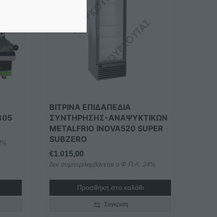
ΒΙΤΡΙΝΑ ΕΠΙΔΑΠΕΔΙΑ
305
ΣΥΝΤΗΡΗΣΗΣ-ΑΝΑΨΥΚΤΙΚΩΝ
METALFRIO INOVA520 SUPER
SUBZERO
24%
€
1.015,00
δεν συμπεριλαμβάνεται ο Φ.Π.Α. 24%
Προσθήκη στο καλάθι
Σύγκριση