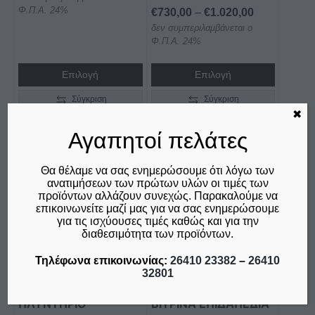
Φ.Π.Α. 24%
Price
€
730,00
–
€
1.020,00
€3.045,00
δεν συμπεριλαμβάνεται ο
range:
through
Φ.Π.Α. 24%
€730,00
€4.075,00
through
Επιλογή
Επιλογή
€1.020,00
Σύγκριση
Σύγκριση
✖
Αγαπητοί πελάτες
Θα θέλαμε να σας ενημερώσουμε ότι λόγω των
ανατιμήσεων των πρώτων υλών οι τιμές των
προϊόντων αλλάζουν συνεχώς. Παρακαλούμε να
επικοινωνείτε μαζί μας για να σας ενημερώσουμε
για τις ισχύουσες τιμές καθώς και για την
διαθεσιμότητα των προϊόντων.
Τηλέφωνα επικοινωνίας:
26410 23382
–
26410
32801
ΠΛΥΝΤΗΡΙΟ
ΒΙΤΡΙΝΑ ΕΠΙΔΑΠΕΔΙΑ