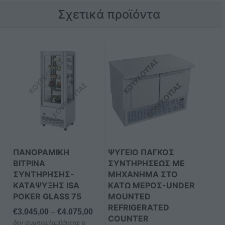
Σχετικά προϊόντα
Αυτό
Αυτό
το
το
προϊόν
προϊόν
έχει
έχει
πολλαπλές
πολλαπλές
παραλλαγές.
παραλλαγές.
Οι
Οι
επιλογές
επιλογές
μπορούν
μπορούν
ΠΑΝΟΡΑΜΙΚΗ
ΨΥΓΕΙΟ ΠΑΓΚΟΣ
να
να
ΒΙΤΡΙΝΑ
ΣΥΝΤΗΡΗΣΕΩΣ ΜΕ
επιλεγούν
επιλεγούν
ΣΥΝΤΗΡΗΣΗΣ-
ΜΗΧΑΝΗΜΑ ΣΤΟ
στη
στη
ΚΑΤΑΨΥΞΗΣ ISA
ΚΑΤΩ ΜΕΡΟΣ-UNDER
POKER GLASS 75
MOUNTED
σελίδα
σελίδα
REFRIGERATED
του
του
Price
€
3.045,00
–
€
4.075,00
COUNTER
προϊόντος
προϊόντος
δεν συμπεριλαμβάνεται ο
range: