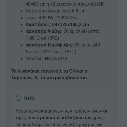
40×60 cm ή 42 λεκανάκια παγωτού (5lt)
Απόσταση λαμαρίνων: 6,8 cm
Ισχύς: 4350W, 230V/50Hz
Διαστάσεις: 84x125x195,2 cm
Ικανότητα Ψύξης
: 70 kg σε 90 λεπτά
o
o
(+90
C σε +3
C)
Ικανότητα Κατάψυξης
: 55 kg σε 240
o
o
λεπτά (+90
C έως -18
C)
Μοντέλο:
BC15-2/70
Τα λεκανάκια παγωτού, τα GN και οι
λαμαρίνες δε συμπεριλαμβάνονται
Info
Λόγω των ανατιμήσεων των πρώτων υλών
οι
τιμές των προϊόντων αλλάζουν συνεχώς
.
Παρακαλούμε να επικοινωνείτε μαζί μας για