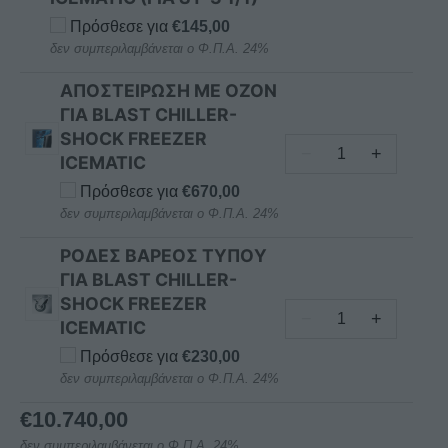
ICEMATIC
ΘΕΡΜΟΚΡΑΣΙΑΣ
ποσότητα
Πρόσθεσε για
€
145,00
ΠΡΟΪΟΝΤΟΣ
δεν συμπεριλαμβάνεται ο Φ.Π.Α. 24%
ΓΙΑ
BLAST
ΑΠΟΣΤΕΙΡΩΣΗ ΜΕ ΟΖΟΝ
CHILLER-
ΓΙΑ BLAST CHILLER-
SHOCK
SHOCK FREEZER
−
+
FREEZER
ICEMATIC
ΑΠΟΣΤΕΙΡΩΣΗ
ICEMATIC
ΜΕ
Πρόσθεσε για
€
670,00
(ΓΙΑ
ΟΖΟΝ
δεν συμπεριλαμβάνεται ο Φ.Π.Α. 24%
ST-
ΓΙΑ
3
ΡΟΔΕΣ ΒΑΡΕΟΣ ΤYΠΟY
BLAST
1/1)
ΓΙΑ BLAST CHILLER-
CHILLER-
ποσότητα
SHOCK FREEZER
SHOCK
−
+
ICEMATIC
ΡΟΔΕΣ
FREEZER
ΒΑΡΕΟΣ
ICEMATIC
Πρόσθεσε για
€
230,00
ΤYΠΟY
δεν συμπεριλαμβάνεται ο Φ.Π.Α. 24%
ποσότητα
ΓΙΑ
€
10.740,00
BLAST
δεν συμπεριλαμβάνεται ο Φ.Π.Α. 24%