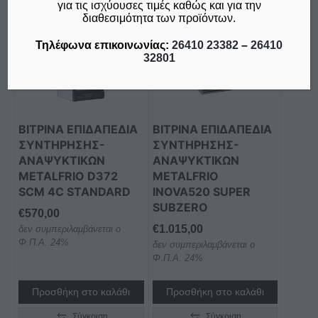
για τις ισχύουσες τιμές καθώς και για την
διαθεσιμότητα των προϊόντων.
Τηλέφωνα επικοινωνίας:
26410 23382
–
26410
32801
ΒΙΤΡΙΝΑ ΕΠΙΔΑΠΕΔΙΑ
ΒΙΤΡΙΝΑ ΕΠΙΔΑΠΕΔΙΑ
ΣΥΝΤΗΡΗΣΗΣ-
ΣΥΝΤΗΡΗΣΗΣ-
ΑΝΑΨΥΚΤΙΚΩΝ
ΑΝΑΨΥΚΤΙΚΩΝ
METALFRIO D372
METALFRIO
SCM 4C STANDARD
INOVA520 SUPER
SUBZERO
€
570,00
€
1.015,00
δεν συμπεριλαμβάνεται ο
Φ.Π.Α. 24%
δεν συμπεριλαμβάνεται ο
Φ.Π.Α. 24%
Προσθήκη στο καλάθι
Προσθήκη στο καλάθι
Σύγκριση
Σύγκριση