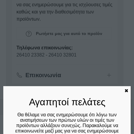
να σας ενημερώσουμε για τις ισχύουσες τιμές
καθώς και για την διαθεσιμότητα των
προϊόντων.
Ρωτήστε μας για αυτό το προϊόν
Τηλέφωνα επικοινωνίας:
26410 23382
-
26410 32801
Επικοινωνία
✖
Αγαπητοί πελάτες
Σχετικά προϊόντα
Θα θέλαμε να σας ενημερώσουμε ότι λόγω των
ανατιμήσεων των πρώτων υλών οι τιμές των
προϊόντων αλλάζουν συνεχώς. Παρακαλούμε να
επικοινωνείτε μαζί μας για να σας ενημερώσουμε