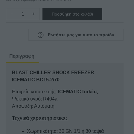
CHILLER-
SHOCK
−
+
Προσθήκη στο καλάθι
FREEZER
BLAST
ICEMATIC
CHILLER-
ποσότητα
SHOCK
Ρωτήστε μας για αυτό το προϊόν
FREEZER
ICEMATIC
BC15-
Περιγραφή
2/70
ποσότητα
BLAST CHILLER-SHOCK FREEZER
ICEMATIC BC15-2/70
Εταιρεία κατασκευής:
ICEMATIC Ιταλίας
Ψυκτικό υγρό: R404a
Απόψυξη: Αυτόματη
Τεχνικά χαρακτηριστικά:
Χωρητικότητα: 30 GN 1/1 ή 30 ταψιά