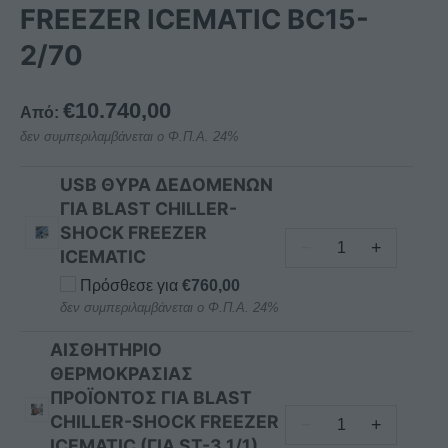
FREEZER ICEMATIC BC15-
2/70
€
10.740,00
Από:
δεν συμπεριλαμβάνεται ο Φ.Π.Α. 24%
USB ΘYΡΑ ΔΕΔΟΜΕΝΩΝ
ΓΙΑ BLAST CHILLER-
SHOCK FREEZER
−
+
ICEMATIC
USB
ΘYΡΑ
Πρόσθεσε για
€
760,00
ΔΕΔΟΜΕΝΩΝ
δεν συμπεριλαμβάνεται ο Φ.Π.Α. 24%
ΓΙΑ
AΙΣΘΗΤΗΡΙΟ
BLAST
ΘΕΡΜΟΚΡΑΣΙΑΣ
CHILLER-
ΠΡΟΪΟΝΤΟΣ ΓΙΑ BLAST
SHOCK
CHILLER-SHOCK FREEZER
−
+
FREEZER
AΙΣΘΗΤΗΡΙΟ
ICEMATIC (ΓΙΑ ST-3 1/1)