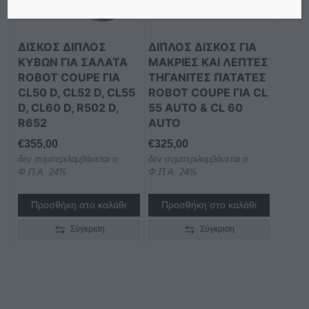
ΔΊΣΚΟΣ ΔΙΠΛΌΣ
ΔΙΠΛΌΣ ΔΊΣΚΟΣ ΓΙΑ
ΚΎΒΩΝ ΓΙΑ ΣΑΛΆΤΑ
ΜΑΚΡΙΈΣ ΚΑΙ ΛΕΠΤΈΣ
ROBOT COUPE ΓΙΑ
ΤΗΓΑΝΙΤΈΣ ΠΑΤΆΤΕΣ
CL50 D, CL52 D, CL55
ROBOT COUPE ΓΙΑ CL
D, CL60 D, R502 D,
55 AUTO & CL 60
R652
AUTO
€
355,00
€
325,00
δεν συμπεριλαμβάνεται ο
δεν συμπεριλαμβάνεται ο
Φ.Π.Α. 24%
Φ.Π.Α. 24%
Προσθήκη στο καλάθι
Προσθήκη στο καλάθι
Σύγκριση
Σύγκριση