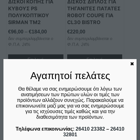
ΔΙΣΚΟΙ ΚΟΠΗΣ ΓΙΑ
ΔΊΣΚΟΣ ΔΙΠΛΌΣ ΓΙΑ
να
να
ΚΥΒΟΥΣ PS
ΤΗΓΑΝΙΤΈΣ ΠΑΤΆΤΕΣ
επιλεγούν
επιλεγούν
ΠΟΛΥΚΟΠΤΙΚΟΥ
ROBOT COUPE ΓΙΑ
στη
στη
SIRMAN TM2
CL30 BISTRO
σελίδα
σελίδα
Price
€
96,00
–
€
184,00
€
220,00
του
του
δεν συμπεριλαμβάνεται ο
range:
δεν συμπεριλαμβάνεται ο
προϊόντος
προϊόντος
Φ.Π.Α. 24%
Φ.Π.Α. 24%
€96,00
through
Επιλογή
Επιλογή
€184,00
✖
Σύγκριση
Σύγκριση
Αγαπητοί πελάτες
Θα θέλαμε να σας ενημερώσουμε ότι λόγω των
ανατιμήσεων των πρώτων υλών οι τιμές των
προϊόντων αλλάζουν συνεχώς. Παρακαλούμε να
επικοινωνείτε μαζί μας για να σας ενημερώσουμε
για τις ισχύουσες τιμές καθώς και για την
διαθεσιμότητα των προϊόντων.
Τηλέφωνα επικοινωνίας:
26410 23382
–
26410
32801