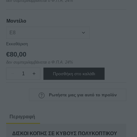
δεν συμπεριλαμβάνεται ο Φ.Π.Α. 24%
€80,00
through
€105,00
Μοντέλο
Εκκαθάριση
€
80,00
δεν συμπεριλαμβάνεται ο Φ.Π.Α. 24%
−
+
Προσθήκη στο καλάθι
ΔΙΣΚΟΙ
ΚΟΠΗΣ
ΣΕ
Ρωτήστε μας για αυτό το προϊόν
ΚΥΒΟΥΣ
ΠΟΛΥΚΟΠΤΙΚΟΥ
FAMA
Περιγραφή
ELITE
ποσότητα
ΔΙΣΚΟΙ ΚΟΠΗΣ ΣΕ ΚΥΒΟΥΣ ΠΟΛΥΚΟΠΤΙΚΟΥ