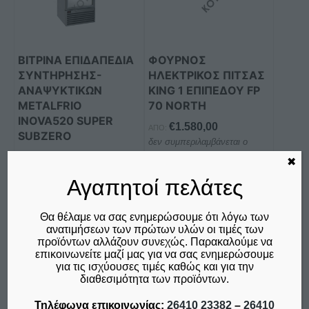
ΒΙΤΡΙΝΑ ΕΠΙΔΑΠΕΔΙΑ
ΦΟΥΡΝΟΣ
ΣΥΝΤΗΡΗΣΗΣ-
ΗΛΕΚΤΡΙΚΟΣ ΠΙΤΣΑΣ
ΑΝΑΨΥΚΤΙΚΩΝ
KING 1 ΕΠΙΠΕΔΟΥ FP
METALFRIO
70 NORTH
INOVA520 SUPER
€
1.580,00
ΑΠΌ:
SUBZERO
δεν συμπεριλαμβάνεται ο
Φ.Π.Α. 24%
€
1.015,00
✖
δεν συμπεριλαμβάνεται ο
Αγαπητοί πελάτες
Φ.Π.Α. 24%
Θα θέλαμε να σας ενημερώσουμε ότι λόγω των
Προσθήκη στο καλάθι
Προσθήκη στο καλάθι
ανατιμήσεων των πρώτων υλών οι τιμές των
προϊόντων αλλάζουν συνεχώς. Παρακαλούμε να
Σύγκριση
Σύγκριση
επικοινωνείτε μαζί μας για να σας ενημερώσουμε
για τις ισχύουσες τιμές καθώς και για την
διαθεσιμότητα των προϊόντων.
Αυτό
Αυτό
Τηλέφωνα επικοινωνίας:
26410 23382
–
26410