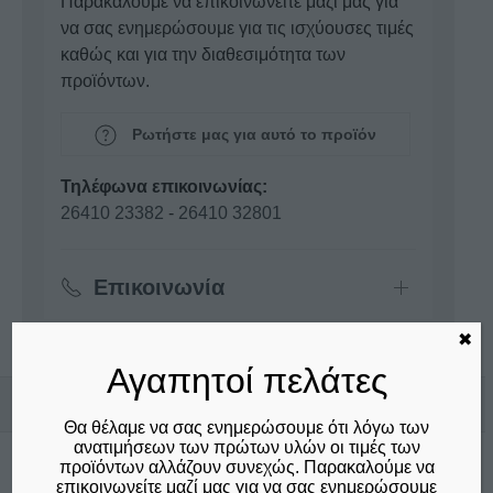
Παρακαλούμε να επικοινωνείτε μαζί μας για
να σας ενημερώσουμε για τις ισχύουσες τιμές
καθώς και για την διαθεσιμότητα των
προϊόντων.
Ρωτήστε μας για αυτό το προϊόν
Τηλέφωνα επικοινωνίας:
26410 23382
-
26410 32801
Επικοινωνία
✖
Αγαπητοί πελάτες
Σχετικά προϊόντα
Θα θέλαμε να σας ενημερώσουμε ότι λόγω των
ανατιμήσεων των πρώτων υλών οι τιμές των
προϊόντων αλλάζουν συνεχώς. Παρακαλούμε να
επικοινωνείτε μαζί μας για να σας ενημερώσουμε