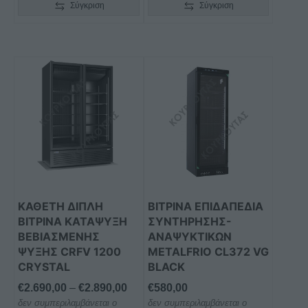
Σύγκριση
Σύγκριση
Αυτό
το
προϊόν
έχει
πολλαπλές
παραλλαγές.
Οι
επιλογές
μπορούν
ΚΑΘΕΤΗ ΔΙΠΛΗ
ΒΙΤΡΙΝΑ ΕΠΙΔΑΠΕΔΙΑ
να
ΒΙΤΡΙΝΑ ΚΑΤΑΨΥΞΗ
ΣΥΝΤΗΡΗΣΗΣ-
επιλεγούν
ΒΕΒΙΑΣΜΕΝΗΣ
ΑΝΑΨΥΚΤΙΚΩΝ
στη
ΨΥΞΗΣ CRFV 1200
METALFRIO CL372 VG
CRYSTAL
BLACK
σελίδα
του
Price
€
2.690,00
–
€
2.890,00
€
580,00
προϊόντος
δεν συμπεριλαμβάνεται ο
range:
δεν συμπεριλαμβάνεται ο