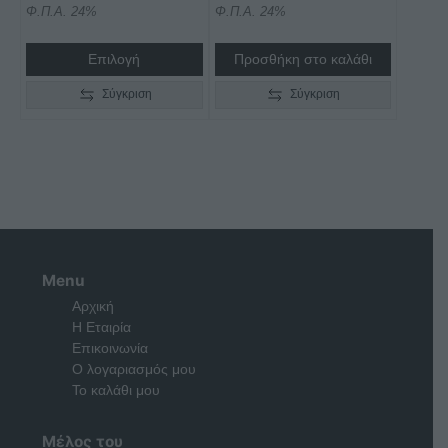
Φ.Π.Α. 24%
Φ.Π.Α. 24%
€2.690,00
through
Επιλογή
Προσθήκη στο καλάθι
€2.890,00
Σύγκριση
Σύγκριση
Menu
Αρχική
Η Εταιρία
Επικοινωνία
Ο λογαριασμός μου
Το καλάθι μου
Μέλος του