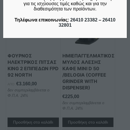
για τις ισχύουσες τιμές καθώς και για την
διαθεσιμότητα των προϊόντων.
Τηλέφωνα επικοινωνίας:
26410 23382
–
26410
32801
ΦΟΥΡΝΟΣ
ΗΜΙΕΠΑΓΓΕΛΜΑΤΙΚΟΣ
ΗΛΕΚΤΡΙΚΟΣ ΠΙΤΣΑΣ
ΜΥΛΟΣ ΑΛΕΣΗΣ
KING 2 ΕΠΙΠΕΔΩΝ FPD
ΚΑΦΕ MINI D 50
92 NORTH
/BELOGIA (COFFEE
GRINDER WITH
€
3.160,00
ΑΠΌ:
DISPENSER)
δεν συμπεριλαμβάνεται ο
Φ.Π.Α. 24%
€
225,00
δεν συμπεριλαμβάνεται ο
Φ.Π.Α. 24%
Προσθήκη στο καλάθι
Προσθήκη στο καλάθι