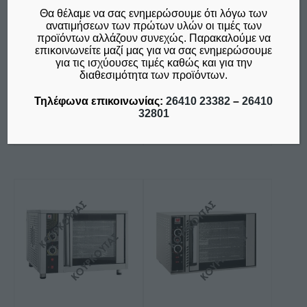
FR 110 NORTH
KING 2 ΕΠΙΠΕΔΩΝ FPD
Θα θέλαμε να σας ενημερώσουμε ότι λόγω των
92 NORTH
ανατιμήσεων των πρώτων υλών οι τιμές των
€
1.560,00
ΑΠΌ:
προϊόντων αλλάζουν συνεχώς. Παρακαλούμε να
€
3.160,00
δεν συμπεριλαμβάνεται ο
ΑΠΌ:
επικοινωνείτε μαζί μας για να σας ενημερώσουμε
Φ.Π.Α. 24%
δεν συμπεριλαμβάνεται ο
για τις ισχύουσες τιμές καθώς και για την
Φ.Π.Α. 24%
διαθεσιμότητα των προϊόντων.
Τηλέφωνα επικοινωνίας:
26410 23382
–
26410
Προσθήκη στο καλάθι
Προσθήκη στο καλάθι
32801
Σύγκριση
Σύγκριση