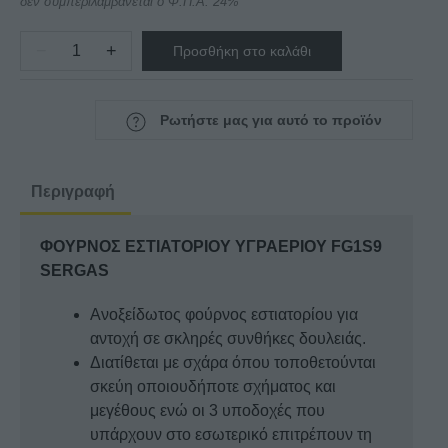
δεν συμπεριλαμβάνεται ο Φ.Π.Α. 24%
−
+
Προσθήκη στο καλάθι
ΦΟΥΡΝΟΣ
ΕΣΤΙΑΤΟΡΙΟΥ
ΥΓΡΑΕΡΙΟΥ
Ρωτήστε μας για αυτό το προϊόν
FG1S9
SERGAS
ποσότητα
Περιγραφή
ΦΟΥΡΝΟΣ ΕΣΤΙΑΤΟΡΙΟΥ ΥΓΡΑΕΡΙΟΥ FG1S9
SERGAS
Aνοξείδωτος φούρνος εστιατορίου για
αντοχή σε σκληρές συνθήκες δουλειάς.
Διατίθεται με σχάρα όπου τοποθετούνται
σκεύη οποιουδήποτε σχήματος και
μεγέθους ενώ οι 3 υποδοχές που
υπάρχουν στο εσωτερικό επιτρέπουν τη