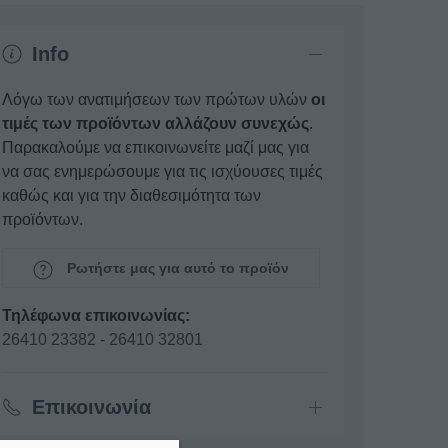
Info
Λόγω των ανατιμήσεων των πρώτων υλών
οι
τιμές των προϊόντων αλλάζουν συνεχώς
.
Παρακαλούμε να επικοινωνείτε μαζί μας για
να σας ενημερώσουμε για τις ισχύουσες τιμές
καθώς και για την διαθεσιμότητα των
προϊόντων.
Ρωτήστε μας για αυτό το προϊόν
Τηλέφωνα επικοινωνίας:
26410 23382
-
26410 32801
Επικοινωνία