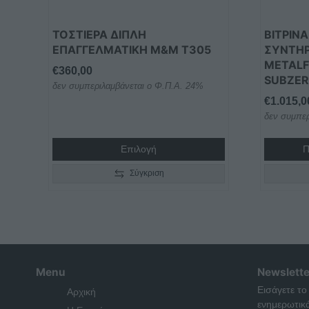
επιλεγούν
στη
ΤΟΣΤΙΕΡΑ ΔΙΠΛΗ
ΒΙΤΡΙΝ
σελίδα
ΕΠΑΓΓΕΛΜΑΤΙKH M&M Τ305
ΣΥΝΤΗ
του
METALF
€
360,00
προϊόντος
SUBZE
δεν συμπεριλαμβάνεται ο Φ.Π.Α. 24%
€
1.015,0
δεν συμπερ
Επιλογή
Π
Σύγκριση
Menu
Newslette
Εισάγετε το
Αρχική
ενημερωτικ