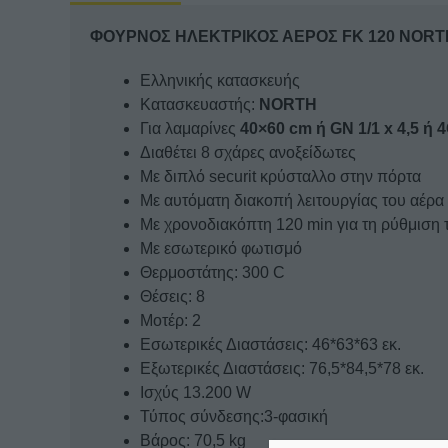
ΦΟΥΡΝΟΣ ΗΛΕΚΤΡΙΚΟΣ ΑΕΡΟΣ FK 120 NORTH 
Ελληνικής κατασκευής
Κατασκευαστής:
NORTH
Για λαμαρίνες
40×60 cm ή GN 1/1 x 4,5 ή 4
Διαθέτει 8 σχάρες ανοξείδωτες
Με διπλό securit κρύσταλλο στην πόρτα
Με αυτόματη διακοπή λειτουργίας του αέρα 
Με χρονοδιακόπτη 120 min για τη ρύθμιση 
Με εσωτερικό φωτισμό
Θερμοστάτης: 300 C
Θέσεις: 8
Μοτέρ: 2
Εσωτερικές Διαστάσεις: 46*63*63 εκ.
Εξωτερικές Διαστάσεις: 76,5*84,5*78 εκ.
Ισχύς 13.200 W
Τύπος σύνδεσης:3-φασική
Βάρος: 70,5 kg