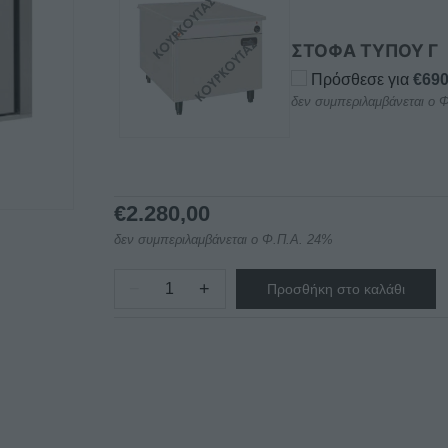
ΣΤΟΦΑ ΤΥΠΟΥ Γ
Πρόσθεσε για
€
690
δεν συμπεριλαμβάνεται ο 
€
2.280,00
δεν συμπεριλαμβάνεται ο Φ.Π.Α. 24%
−
+
Προσθήκη στο καλάθι
ΦΟΥΡΝΟΣ
ΗΛΕΚΤΡΙΚΟΣ
ΑΕΡΟΣ
FK
120
NORTH
ΣΕΙΡΑ