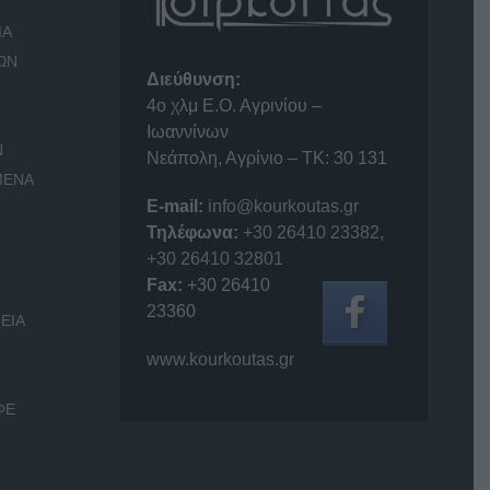
ΙΑ
ΩΝ
Διεύθυνση:
4o χλμ Ε.Ο. Αγρινίου –
Ιωαννίνων
Ν
Νεάπολη, Αγρίνιο – ΤΚ: 30 131
ΜΕΝΑ
E-mail:
info@kourkoutas.gr
Τηλέφωνα:
+30 26410 23382
,
+30 26410 32801
Fax:
+30 26410
23360
ΕΙΑ
www.kourkoutas.gr
ΦΕ