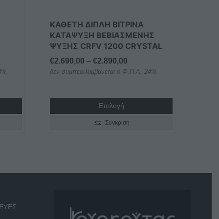
επιλεγούν
στη
ΚΑΘΕΤΗ ΔΙΠΛΗ ΒΙΤΡΙΝΑ
σελίδα
ΚΑΤΑΨΥΞΗ ΒΕΒΙΑΣΜΕΝΗΣ
του
ΨΥΞΗΣ CRFV 1200 CRYSTAL
προϊόντος
Price
€
2.690,00
–
€
2.890,00
24%
δεν συμπεριλαμβάνεται ο Φ.Π.Α. 24%
range:
€2.690,00
through
Επιλογή
€2.890,00
Σύγκριση
ΕΥΕΣ