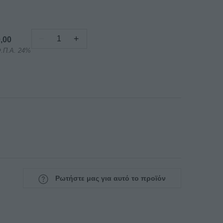
−
+
,00
ΣΤΟΦΑ
Φ.Π.Α. 24%
ΗΛΕΚΤΡΙΚΗ
ΤΥΠΟΥ
Γ
ΜΕ
ΥΓΡΑΣΙΑ
NORTH
για
FK
120
&
FD
Ρωτήστε μας για αυτό το προϊόν
62
ποσότητα