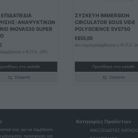
Α ΕΠΙΔΑΠΕΔΙΑ
ΣΥΣΚΕΥΗ IMMERSION
ΡΗΣΗΣ-ΑΝΑΨΥΚΤΙΚΩΝ
CIRCULATOR SOUS VIDE
RIO INOVA520 SUPER
POLYSCIENCE SVS750
RO
€
655,00
0
δεν συμπεριλαμβάνεται ο Φ.Π.Α. 
ιλαμβάνεται ο Φ.Π.Α. 24%
ροσθήκη στο καλάθι
Προσθήκη στο καλάθι
Σύγκριση
Σύγκριση
r
Κατηγορίες Προϊόντων
 email σας για να λαμβάνετε
ΑΝΟΞΕΙΔΩΤΕΣ ΚΑΤΑΣΚ
ά μηνύματα, προσφορές και