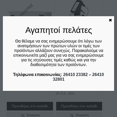
✖
Αγαπητοί πελάτες
Θα θέλαμε να σας ενημερώσουμε ότι λόγω των
ανατιμήσεων των πρώτων υλών οι τιμές των
προϊόντων αλλάζουν συνεχώς. Παρακαλούμε να
ΦΟΥΡΝΟΣ
ΣΥΣΚΕΥΗ
επικοινωνείτε μαζί μας για να σας ενημερώσουμε
ΗΛΕΚΤΡΙΚΟΣ ΠΙΤΣΑΣ
IMMERSION
για τις ισχύουσες τιμές καθώς και για την
KING 1 ΕΠΙΠΕΔΟΥ FP
CIRCULATOR SOUS
διαθεσιμότητα των προϊόντων.
70 NORTH
VIDE POLYSCIENCE
Τηλέφωνα επικοινωνίας:
26410 23382
–
26410
SVS750
€
1.580,00
ΑΠΌ:
32801
€
655,00
δεν συμπεριλαμβάνεται ο
Φ.Π.Α. 24%
δεν συμπεριλαμβάνεται ο
Φ.Π.Α. 24%
Προσθήκη στο καλάθι
Προσθήκη στο καλάθι
Σύγκριση
Σύγκριση