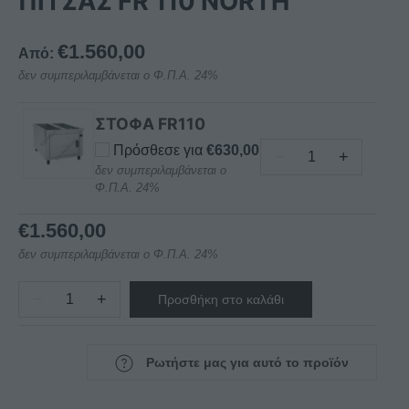
ΠΙΤΣΑΣ FR 110 NORTH
€
1.560,00
Από:
δεν συμπεριλαμβάνεται ο Φ.Π.Α. 24%
ΣΤΟΦΑ FR110
Πρόσθεσε για
€
630,00
−
+
ΣΤΟΦΑ
δεν συμπεριλαμβάνεται ο
Φ.Π.Α. 24%
ΗΛΕΚΤΡΙΚΗ
ΤΥΠΟΥ
€
1.560,00
F80-
FR73-
δεν συμπεριλαμβάνεται ο Φ.Π.Α. 24%
F135-
−
+
FR110
Προσθήκη στο καλάθι
ΦΟΥΡΝΟΣ
ΜΕ
ΗΛΕΚΤΡΙΚΟΣ
ΥΓΡΑΣΙΑ
ΠΙΤΣΑΣ
Ρωτήστε μας για αυτό το προϊόν
NORTH
FR
ποσότητα
110