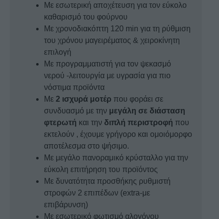
Με εσωτερική αποχέτευση για τον εύκολο
καθαρισμό του φούρνου
Με χρονοδιακόπτη 120 min για τη ρύθμιση
του χρόνου μαγειρέματος & χειροκίνητη
επιλογή
Με προγραμματιστή για τον ψεκασμό
νερού -λειτουργία με υγρασία για πιο
νόστιμα προϊόντα
Με
2 ισχυρά μοτέρ
που φοράει σε
συνδυασμό με την
μεγάλη σε διάσταση
φτερωτή
και την
διπλή
περιστροφή
που
εκτελούν , έχουμε γρήγορο και ομοιόμορφο
αποτέλεσμα στο ψήσιμο.
Με μεγάλο πανοραμικό κρύσταλλο για την
εύκολη επιτήρηση του προϊόντος
Με δυνατότητα προσθήκης ρυθμιστή
στροφών 2 επιπέδων (extra-με
επιβάρυνση)
Με εσωτερικό φωτισμό αλογόνου