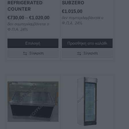
REFRIGERATED
SUBZERO
του
COUNTER
προϊόντος
€
1.015,00
Price
€
730,00
–
€
1.020,00
δεν συμπεριλαμβάνεται ο
Φ.Π.Α. 24%
δεν συμπεριλαμβάνεται ο
range:
Φ.Π.Α. 24%
€730,00
through
Επιλογή
Προσθήκη στο καλάθι
€1.020,00
Σύγκριση
Σύγκριση