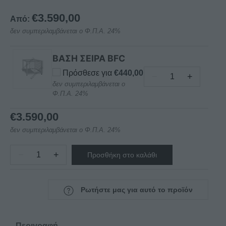
€
3.590,00
Από:
δεν συμπεριλαμβάνεται ο Φ.Π.Α. 24%
ΒΑΣΗ ΣΕΙΡΑ BFC
Πρόσθεσε για
€
440,00
−
+
ΒΑΣΗ
δεν συμπεριλαμβάνεται ο
Φ.Π.Α. 24%
ΓΙΑ
ΦΟΥΡΝΟ
€
3.590,00
BFC-
BF10
δεν συμπεριλαμβάνεται ο Φ.Π.Α. 24%
NORTH
−
+
ποσότητα
Προσθήκη στο καλάθι
ΦΟΥΡΝΟΣ
ΥΓΡΑΕΡΙΟΥ
ΑΕΡΟΣ
Ρωτήστε μας για αυτό το προϊόν
FG
6
–
Περιγραφή