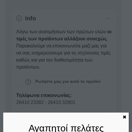
Info
Λόγω των ανατιμήσεων των πρώτων υλών
οι
τιμές των προϊόντων αλλάζουν συνεχώς
.
Παρακαλούμε να επικοινωνείτε μαζί μας για
να σας ενημερώσουμε για τις ισχύουσες τιμές
καθώς και για την διαθεσιμότητα των
προϊόντων.
Ρωτήστε μας για αυτό το προϊόν
Τηλέφωνα επικοινωνίας:
26410 23382
-
26410 32801
✖
Επικοινωνία
Αγαπητοί πελάτες