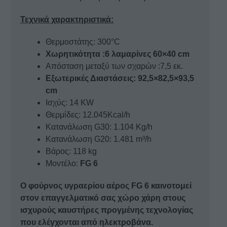
Τεχνικά χαρακτηριστικά:
Θερμοστάτης: 300°C
Χωρητικότητα :6 λαμαρίνες 60×40 cm
Απόσταση μεταξύ των σχαρών :7,5 εκ.
Εξωτερικές Διαστάσεις: 92,5×82,5×93,5
cm
Ισχύς: 14 KW
Θερμίδες: 12.045Kcal/h
Κατανάλωση G30: 1.104 Kg/h
Κατανάλωση G20: 1.481 m³/h
Βάρος: 118 kg
Μοντέλο:
FG 6
Ο φούρνος υγραερίου αέρος FG 6 καινοτομεί
στον επαγγελματικό σας χώρο χάρη στους
ισχυρούς καυστήρες προγμένης τεχνολογίας
που ελέγχονται από ηλεκτροβάνα.