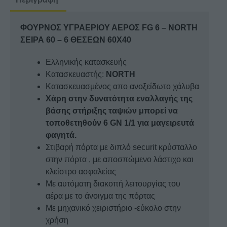
NORTH
ΣΕΙΡΑ
ΦΟΥΡΝΟΣ ΥΓΡΑΕΡΙΟΥ ΑΕΡΟΣ FG 6 – NORTH
60
ΣΕΙΡΑ 60 – 6 ΘΕΣΕΩΝ 60Χ40
–
6
Ελληνικής κατασκευής
ΘΕΣΕΩΝ
Κατασκευαστής:
NORTH
60Χ40
Κατασκευασμένος απο ανοξείδωτο χάλυβα
ποσότητα
Χάρη στην δυνατότητα εναλλαγής της
βάσης στήριξης ταψιών μπορεί να
τοποθετηθούν 6 GN 1/1 για μαγειρευτά
φαγητά.
Στιβαρή πόρτα με διπλό securit κρύσταλλο
στην πόρτα , με αποσπώμενο λάστιχο και
κλείστρο ασφαλείας
Με αυτόματη διακοπή λειτουργίας του
αέρα με το άνοιγμα της πόρτας
Με μηχανικό χειριστήριο -εύκολο στην
χρήση