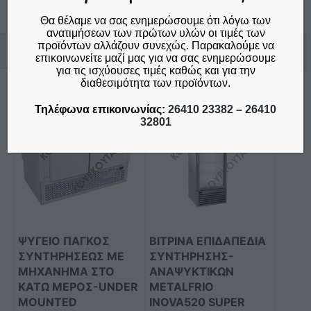
Θα θέλαμε να σας ενημερώσουμε ότι λόγω των
ανατιμήσεων των πρώτων υλών οι τιμές των
προϊόντων αλλάζουν συνεχώς. Παρακαλούμε να
Σχετικά προϊόντα
επικοινωνείτε μαζί μας για να σας ενημερώσουμε
για τις ισχύουσες τιμές καθώς και για την
διαθεσιμότητα των προϊόντων.
Αυτό
Τηλέφωνα επικοινωνίας:
26410 23382
–
26410
το
32801
προϊόν
έχει
πολλαπλές
παραλλαγές.
Οι
επιλογές
μπορούν
ΨΥΓΕΙΟ ΠΑΓΚΟΣ
ΒΙΤΡΙΝΑ ΕΠΙΔΑΠΕΔΙΑ
να
ΣΥΝΤΗΡΗΣΕΩΣ ΜΕ
ΣΥΝΤΗΡΗΣΗΣ-
επιλεγούν
ΜΗΧΑΝΗΜΑ ΣΤΟ
ΑΝΑΨΥΚΤΙΚΩΝ
στη
ΚΑΤΩ ΜΕΡΟΣ-UNDER
METALFRIO
MOUNTED
INOVA520 SUPER
σελίδα